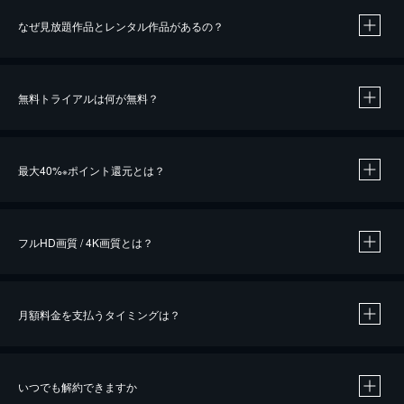
なぜ見放題作品とレンタル作品があるの？
無料トライアルは何が無料？
※
最大40%
ポイント還元とは？
※
※
作品によって必要なポイントが異なります。
フルHD画質 / 4K画質とは？
月額料金を支払うタイミングは？
※
40％ポイント還元の対象は、クレジットカード決済による作品の購入 / レンタルです。
※
iOSアプリのUコイン決済による作品の購入 / レンタルは、20％のポイント還元です。
※
還元の対象外となる決済方法や商品があります。くわしくは
こちら
をご確認ください。
いつでも解約できますか