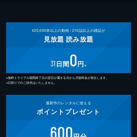
420,000
本以上の動画 /
210
誌以上の雑誌が
見放題
読み放題
0
31
日間
円
※
※無料トライアル期間終了日の翌日が属する月から月額料金が発生します。
※日割りでのご請求はいたしません。
最新作の
レンタルに使える
ポイント
プレゼント
600
円分