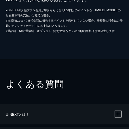
※U-NEXTの月額プラン会員が毎月もらえる1,200円分のポイントを、U-NEXT MOBILEの
月額基本料の支払いに充てた場合。
※決済時において支払金額に相当するポイントを保有していない場合、差額分の料金はご登
録のクレジットカードでのお支払いとなります。
※通話料、SMS通信料、オプション（かけ放題など）の月額利用料は別途発生します。
よくある質問
U-NEXTとは？