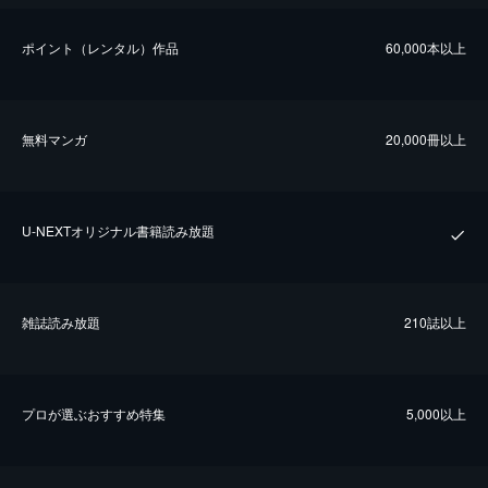
ポイント（レンタル）作品
60,000本以上
無料マンガ
20,000冊以上
U-NEXTオリジナル書籍読み放題
雑誌読み放題
210誌以上
プロが選ぶおすすめ特集
5,000以上