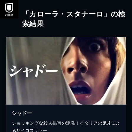
本文へスキップ
「カローラ・スタナーロ」の検
索結果
シャドー
ショッキングな殺人描写の連発！イタリアの鬼才によ
るサイコスリラー