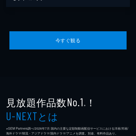
今すぐ観る
見放題作品数
！
No.1
※
とは
U-NEXT
※GEM Partners調べ/2026年7⽉ 国内の主要な定額制動画配信サービスにおける洋画/邦画/
海外ドラマ/韓流・アジアドラマ/国内ドラマ/アニメを調査。別途、有料作品あり。