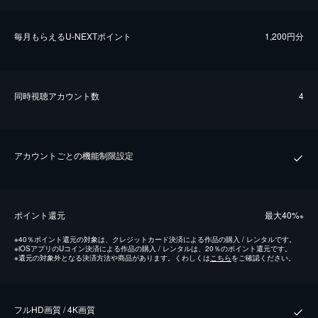
毎⽉もらえるU-NEXTポイント
1,200円分
同時視聴アカウント数
4
アカウントごとの機能制限設定
ポイント還元
最⼤40%
※
※
40％ポイント還元の対象は、クレジットカード決済による作品の購入 / レンタルです。
※
iOSアプリのUコイン決済による作品の購入 / レンタルは、20％のポイント還元です。
※
還元の対象外となる決済方法や商品があります。くわしくは
こちら
をご確認ください。
フルHD画質 / 4K画質