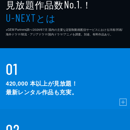
見放題作品数
！
No.1
※
とは
U-NEXT
※GEM Partners調べ/2026年7⽉ 国内の主要な定額制動画配信サービスにおける洋画/邦画/
海外ドラマ/韓流・アジアドラマ/国内ドラマ/アニメを調査。別途、有料作品あり。
01
420,000
本以上が見放題！
最新レンタル作品も充実。
02