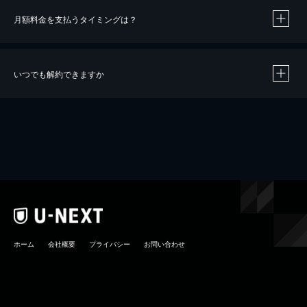
月額料金を支払うタイミングは？
※
40％ポイント還元の対象は、クレジットカード決済による作品の購入 / レンタルです。
※
iOSアプリのUコイン決済による作品の購入 / レンタルは、20％のポイント還元です。
※
還元の対象外となる決済方法や商品があります。くわしくは
こちら
をご確認ください。
いつでも解約できますか
こちら
ホーム
会社概要
プライバシー
お問い合わせ