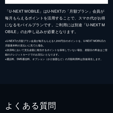
「U-NEXT MOBILE」はU-NEXTの「月額プラン」会員が
毎月もらえるポイントを活用することで、スマホ代がお得
になるモバイルプランです。ご利用には別途「U-NEXT M
OBILE」のお申し込みが必要となります。
※U-NEXTの月額プラン会員が毎月もらえる1,200円分のポイントを、U-NEXT MOBILEの
月額基本料の支払いに充てた場合。
※決済時において支払金額に相当するポイントを保有していない場合、差額分の料金はご登
録のクレジットカードでのお支払いとなります。
※通話料、SMS通信料、オプション（かけ放題など）の月額利用料は別途発生します。
よくある質問