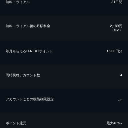
無料トライアル
31日間
無料トライアル後の⽉額料金
2,189円
（税込）
毎⽉もらえるU-NEXTポイント
1,200円分
同時視聴アカウント数
4
アカウントごとの機能制限設定
ポイント還元
最⼤40%
※