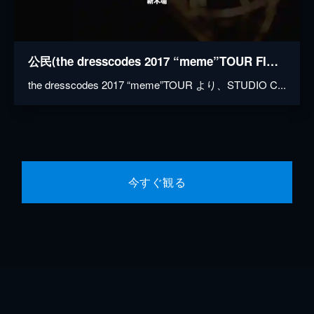
公民(the dresscodes 2017 “meme”TOUR FINAL 新木場STUDIO COAST)
the dresscodes 2017 “meme”TOUR より、STUDIO C...
今すぐ観る