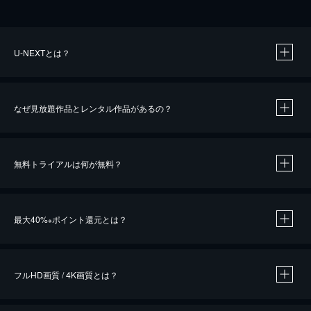
U-NEXTとは？
なぜ見放題作品とレンタル作品があるの？
無料トライアルは何が無料？
※
最大40%
ポイント還元とは？
※
※
作品によって必要なポイントが異なります。
フルHD画質 / 4K画質とは？