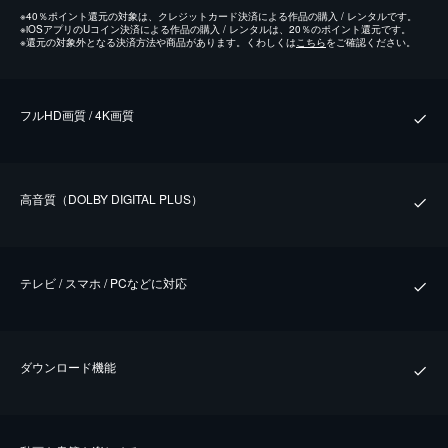
※
40％ポイント還元の対象は、クレジットカード決済による作品の購入 / レンタルです。
※
iOSアプリのUコイン決済による作品の購入 / レンタルは、20％のポイント還元です。
※
還元の対象外となる決済方法や商品があります。くわしくは
こちら
をご確認ください。
フルHD画質 / 4K画質
⾼⾳質（DOLBY DIGITAL PLUS）
テレビ / スマホ / PCなどに対応
ダウンロード機能