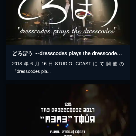
どろぼう ～dresscodes plays the dresscodes～
2018年6月16日STUDIO COASTにて開催の
『dresscodes pla...