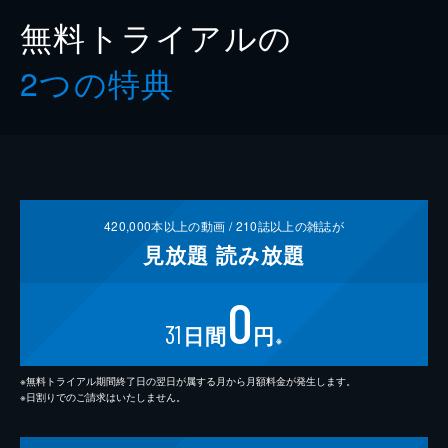
無料トライアルの
2つの特典
420,000
本以上の動画 /
210
誌以上の雑誌が
見放題
読み放題
0
31
日間
円
※
※無料トライアル期間終了日の翌日が属する月から月額料金が発生します。
※日割りでのご請求はいたしません。