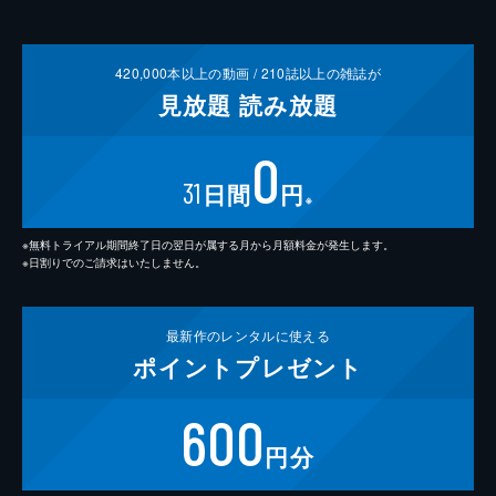
420,000
本以上の動画 /
210
誌以上の雑誌が
見放題
読み放題
0
31
日間
円
※
※無料トライアル期間終了日の翌日が属する月から月額料金が発生します。
※日割りでのご請求はいたしません。
最新作の
レンタルに使える
ポイント
プレゼント
600
円分