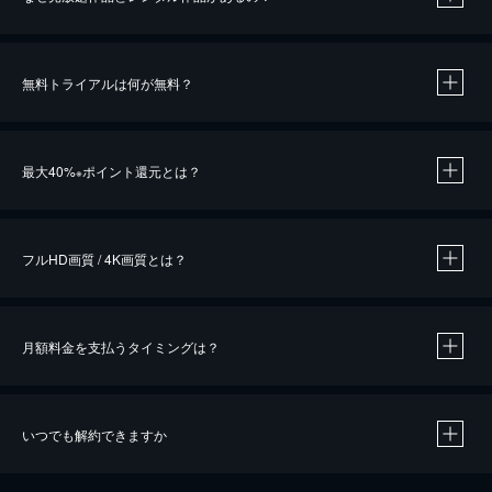
無料トライアルは何が無料？
※
最大40%
ポイント還元とは？
※
※
作品によって必要なポイントが異なります。
フルHD画質 / 4K画質とは？
月額料金を支払うタイミングは？
※
40％ポイント還元の対象は、クレジットカード決済による作品の購入 / レンタルです。
※
iOSアプリのUコイン決済による作品の購入 / レンタルは、20％のポイント還元です。
※
還元の対象外となる決済方法や商品があります。くわしくは
こちら
をご確認ください。
いつでも解約できますか