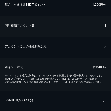
毎⽉もらえるU-NEXTポイント
1,200円分
同時視聴アカウント数
4
アカウントごとの機能制限設定
ポイント還元
最⼤40%
※
※
40％ポイント還元の対象は、クレジットカード決済による作品の購入 / レンタルです。
※
iOSアプリのUコイン決済による作品の購入 / レンタルは、20％のポイント還元です。
※
還元の対象外となる決済方法や商品があります。くわしくは
こちら
をご確認ください。
フルHD画質 / 4K画質