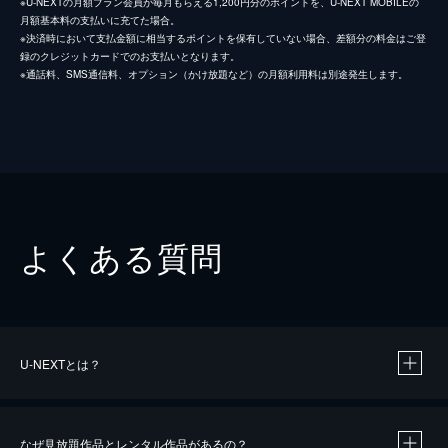
※U-NEXTの月額プラン会員が毎月もらえる1,200円分のポイントを、U-NEXT MOBILEの
月額基本料の支払いに充てた場合。
※決済時において支払金額に相当するポイントを保有していない場合、差額分の料金はご登
録のクレジットカードでのお支払いとなります。
※通話料、SMS通信料、オプション（かけ放題など）の月額利用料は別途発生します。
よくある質問
U-NEXTとは？
なぜ見放題作品とレンタル作品があるの？