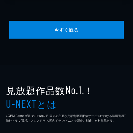
今すぐ観る
見放題作品数
！
No.1
※
とは
U-NEXT
※GEM Partners調べ/2026年7⽉ 国内の主要な定額制動画配信サービスにおける洋画/邦画/
海外ドラマ/韓流・アジアドラマ/国内ドラマ/アニメを調査。別途、有料作品あり。