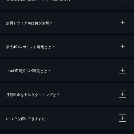
無料トライアルは何が無料？
※
最大40%
ポイント還元とは？
※
※
作品によって必要なポイントが異なります。
フルHD画質 / 4K画質とは？
月額料金を支払うタイミングは？
※
40％ポイント還元の対象は、クレジットカード決済による作品の購入 / レンタルです。
※
iOSアプリのUコイン決済による作品の購入 / レンタルは、20％のポイント還元です。
※
還元の対象外となる決済方法や商品があります。くわしくは
こちら
をご確認ください。
いつでも解約できますか