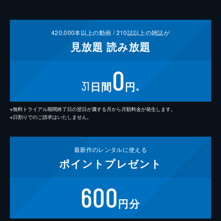
420,000
本以上の動画 /
210
誌以上の雑誌が
見放題
読み放題
0
31
日間
円
※
※無料トライアル期間終了日の翌日が属する月から月額料金が発生します。
※日割りでのご請求はいたしません。
最新作の
レンタルに使える
ポイント
プレゼント
600
円分