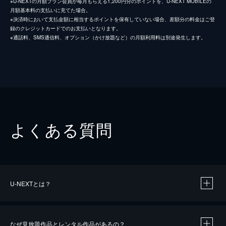
※U-NEXTの月額プラン会員が毎月もらえる1,200円分のポイントを、U-NEXT MOBILEの
月額基本料の支払いに充てた場合。
※決済時において支払金額に相当するポイントを保有していない場合、差額分の料金はご登
録のクレジットカードでのお支払いとなります。
※通話料、SMS通信料、オプション（かけ放題など）の月額利用料は別途発生します。
よくある質問
U-NEXTとは？
なぜ見放題作品とレンタル作品があるの？