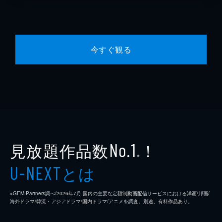
今すぐ観る
見放題作品数
！
No.1
※
とは
U-NEXT
※GEM Partners調べ/2026年7⽉ 国内の主要な定額制動画配信サービスにおける洋画/邦画/
海外ドラマ/韓流・アジアドラマ/国内ドラマ/アニメを調査。別途、有料作品あり。