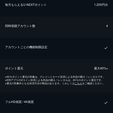
毎⽉もらえるU-NEXTポイント
1,200円分
同時視聴アカウント数
4
アカウントごとの機能制限設定
ポイント還元
最⼤40%
※
※
40％ポイント還元の対象は、クレジットカード決済による作品の購入 / レンタルです。
※
iOSアプリのUコイン決済による作品の購入 / レンタルは、20％のポイント還元です。
※
還元の対象外となる決済方法や商品があります。くわしくは
こちら
をご確認ください。
フルHD画質 / 4K画質