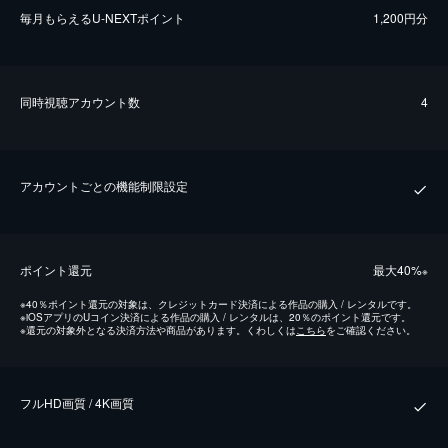
毎⽉もらえるU-NEXTポイント
1,200円分
同時視聴アカウント数
4
アカウントごとの機能制限設定
ポイント還元
最⼤40%
※
※
40％ポイント還元の対象は、クレジットカード決済による作品の購入 / レンタルです。
※
iOSアプリのUコイン決済による作品の購入 / レンタルは、20％のポイント還元です。
※
還元の対象外となる決済方法や商品があります。くわしくは
こちら
をご確認ください。
フルHD画質 / 4K画質