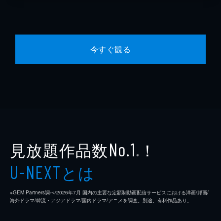
今すぐ観る
見放題作品数
！
No.1
※
とは
U-NEXT
※GEM Partners調べ/2026年7⽉ 国内の主要な定額制動画配信サービスにおける洋画/邦画/
海外ドラマ/韓流・アジアドラマ/国内ドラマ/アニメを調査。別途、有料作品あり。