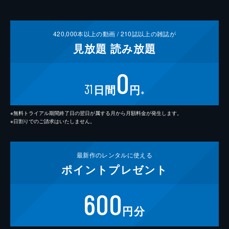
420,000
本以上の動画 /
210
誌以上の雑誌が
見放題
読み放題
0
31
日間
円
※
※無料トライアル期間終了日の翌日が属する月から月額料金が発生します。
※日割りでのご請求はいたしません。
最新作の
レンタルに使える
ポイント
プレゼント
600
円分