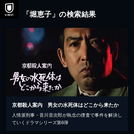
本文へスキップ
「堀恵子」の検索結果
京都殺人案内 男女の水死体はどこから来たか
人情派刑事・音川音次郎が執念の捜査で事件を解決し
ていくドラマシリーズ第6弾