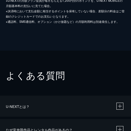
※U-NEXTの月額プラン会員が毎月もらえる1,200円分のポイントを、U-NEXT MOBILEの
月額基本料の支払いに充てた場合。
※決済時において支払金額に相当するポイントを保有していない場合、差額分の料金はご登
録のクレジットカードでのお支払いとなります。
※通話料、SMS通信料、オプション（かけ放題など）の月額利用料は別途発生します。
よくある質問
U-NEXTとは？
なぜ見放題作品とレンタル作品があるの？