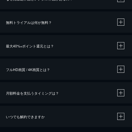
無料トライアルは何が無料？
※
最大40%
ポイント還元とは？
※
※
作品によって必要なポイントが異なります。
フルHD画質 / 4K画質とは？
月額料金を支払うタイミングは？
※
40％ポイント還元の対象は、クレジットカード決済による作品の購入 / レンタルです。
※
iOSアプリのUコイン決済による作品の購入 / レンタルは、20％のポイント還元です。
※
還元の対象外となる決済方法や商品があります。くわしくは
こちら
をご確認ください。
いつでも解約できますか