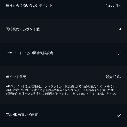
毎⽉もらえるU-NEXTポイント
1,200円分
同時視聴アカウント数
4
アカウントごとの機能制限設定
ポイント還元
最⼤40%
※
※
40％ポイント還元の対象は、クレジットカード決済による作品の購入 / レンタルです。
※
iOSアプリのUコイン決済による作品の購入 / レンタルは、20％のポイント還元です。
※
還元の対象外となる決済方法や商品があります。くわしくは
こちら
をご確認ください。
フルHD画質 / 4K画質