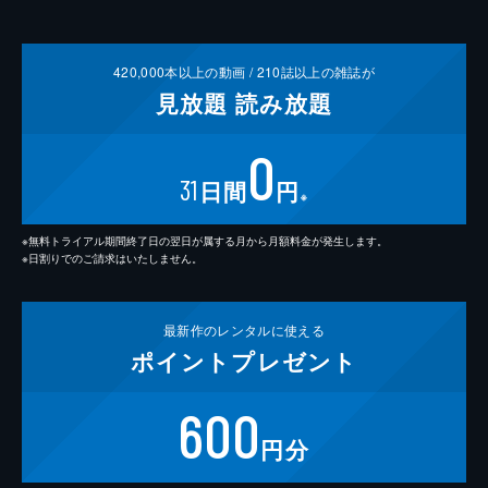
420,000
本以上の動画 /
210
誌以上の雑誌が
見放題
読み放題
0
31
日間
円
※
※無料トライアル期間終了日の翌日が属する月から月額料金が発生します。
※日割りでのご請求はいたしません。
最新作の
レンタルに使える
ポイント
プレゼント
600
円分