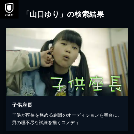
本文へスキップ
「山口ゆり」の検索結果
子供座長
子供が座長を務める劇団のオーディションを舞台に、
男の理不尽な試練を描くコメディ