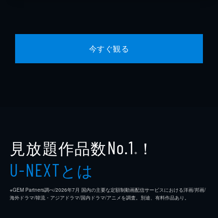
今すぐ観る
見放題作品数
！
No.1
※
とは
U-NEXT
※GEM Partners調べ/2026年7⽉ 国内の主要な定額制動画配信サービスにおける洋画/邦画/
海外ドラマ/韓流・アジアドラマ/国内ドラマ/アニメを調査。別途、有料作品あり。