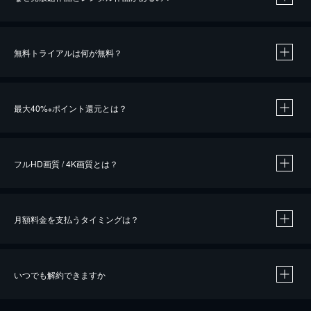
無料トライアルは何が無料？
※
最大40%
ポイント還元とは？
※
※
作品によって必要なポイントが異なります。
フルHD画質 / 4K画質とは？
月額料金を支払うタイミングは？
※
40％ポイント還元の対象は、クレジットカード決済による作品の購入 / レンタルです。
※
iOSアプリのUコイン決済による作品の購入 / レンタルは、20％のポイント還元です。
※
還元の対象外となる決済方法や商品があります。くわしくは
こちら
をご確認ください。
いつでも解約できますか