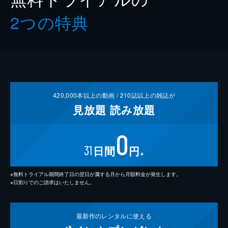
2つの特典
420,000
本以上の動画 /
210
誌以上の雑誌が
見放題
読み放題
0
31
日間
円
※
※無料トライアル期間終了日の翌日が属する月から月額料金が発生します。
※日割りでのご請求はいたしません。
最新作の
レンタルに使える