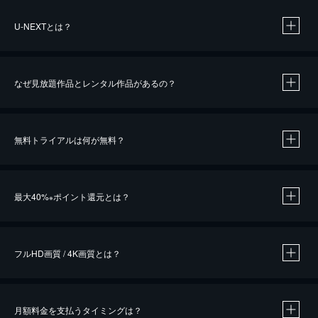
U-NEXTとは？
なぜ見放題作品とレンタル作品があるの？
無料トライアルは何が無料？
※
最大40%
ポイント還元とは？
※
※
作品によって必要なポイントが異なります。
フルHD画質 / 4K画質とは？
月額料金を支払うタイミングは？
※
40％ポイント還元の対象は、クレジットカード決済による作品の購入 / レンタルです。