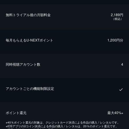
無料トライアル後の⽉額料金
2,189円
（税込）
毎⽉もらえるU-NEXTポイント
1,200円分
同時視聴アカウント数
4
アカウントごとの機能制限設定
ポイント還元
最⼤40%
※
※
40％ポイント還元の対象は、クレジットカード決済による作品の購入 / レンタルです。
※
iOSアプリのUコイン決済による作品の購入 / レンタルは、20％のポイント還元です。