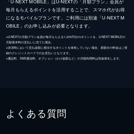
「U-NEXT MOBILE」はU-NEXTの「月額プラン」会員が
毎月もらえるポイントを活用することで、スマホ代がお得
になるモバイルプランです。ご利用には別途「U-NEXT M
OBILE」のお申し込みが必要となります。
※U-NEXTの月額プラン会員が毎月もらえる1,200円分のポイントを、U-NEXT MOBILEの
月額基本料の支払いに充てた場合。
※決済時において支払金額に相当するポイントを保有していない場合、差額分の料金はご登
録のクレジットカードでのお支払いとなります。
※通話料、SMS通信料、オプション（かけ放題など）の月額利用料は別途発生します。
よくある質問