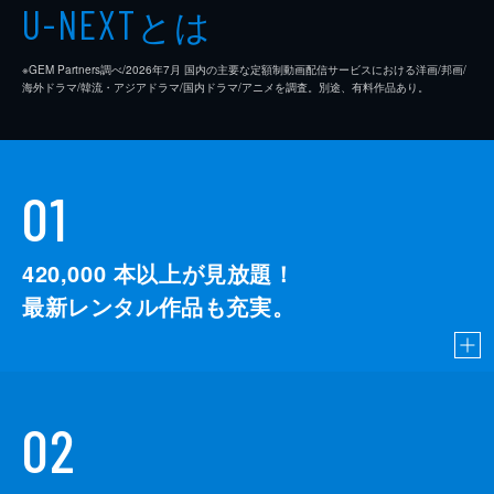
とは
U-NEXT
※GEM Partners調べ/2026年7⽉ 国内の主要な定額制動画配信サービスにおける洋画/邦画/
海外ドラマ/韓流・アジアドラマ/国内ドラマ/アニメを調査。別途、有料作品あり。
01
420,000
本以上が見放題！
最新レンタル作品も充実。
02