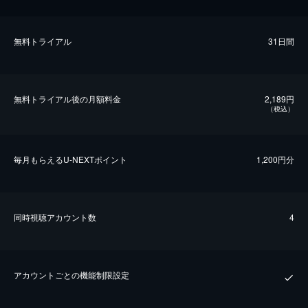
無料トライアル
31日間
無料トライアル後の⽉額料金
2,189円
（税込）
毎⽉もらえるU-NEXTポイント
1,200円分
同時視聴アカウント数
4
アカウントごとの機能制限設定