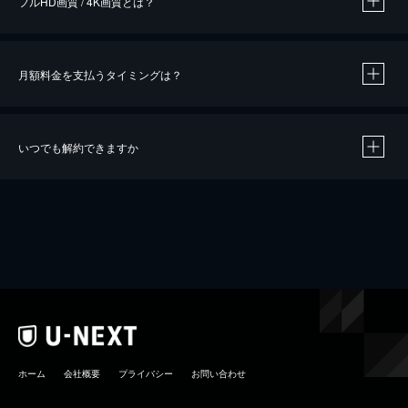
フルHD画質 / 4K画質とは？
月額料金を支払うタイミングは？
※
40％ポイント還元の対象は、クレジットカード決済による作品の購入 / レンタルです。
※
iOSアプリのUコイン決済による作品の購入 / レンタルは、20％のポイント還元です。
※
還元の対象外となる決済方法や商品があります。くわしくは
こちら
をご確認ください。
いつでも解約できますか
こちら
ホーム
会社概要
プライバシー
お問い合わせ