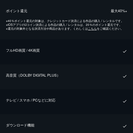
ポイント還元
最⼤40%
※
※
40％ポイント還元の対象は、クレジットカード決済による作品の購入 / レンタルです。
※
iOSアプリのUコイン決済による作品の購入 / レンタルは、20％のポイント還元です。
※
還元の対象外となる決済方法や商品があります。くわしくは
こちら
をご確認ください。
フルHD画質 / 4K画質
⾼⾳質（DOLBY DIGITAL PLUS）
テレビ / スマホ / PCなどに対応
ダウンロード機能