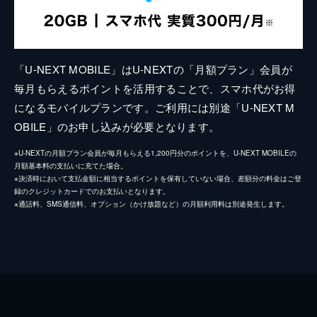
「U-NEXT MOBILE」はU-NEXTの「月額プラン」会員が
毎月もらえるポイントを活用することで、スマホ代がお得
になるモバイルプランです。ご利用には別途「U-NEXT M
OBILE」のお申し込みが必要となります。
※U-NEXTの月額プラン会員が毎月もらえる1,200円分のポイントを、U-NEXT MOBILEの
月額基本料の支払いに充てた場合。
※決済時において支払金額に相当するポイントを保有していない場合、差額分の料金はご登
録のクレジットカードでのお支払いとなります。
※通話料、SMS通信料、オプション（かけ放題など）の月額利用料は別途発生します。