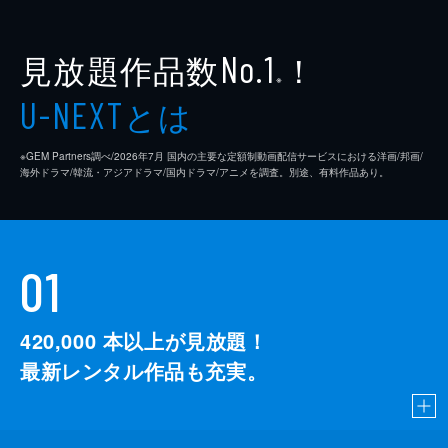
見放題作品数
！
No.1
※
とは
U-NEXT
※GEM Partners調べ/2026年7⽉ 国内の主要な定額制動画配信サービスにおける洋画/邦画/
海外ドラマ/韓流・アジアドラマ/国内ドラマ/アニメを調査。別途、有料作品あり。
01
420,000
本以上が見放題！
最新レンタル作品も充実。