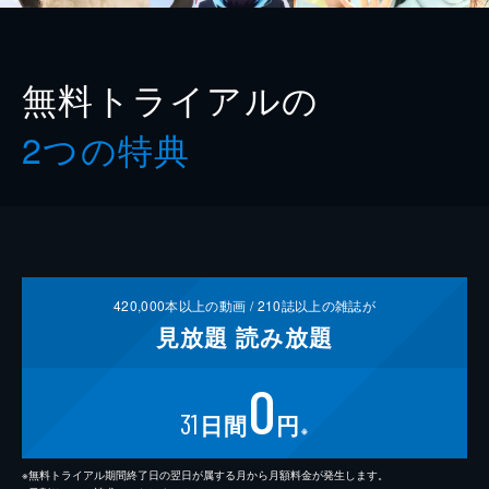
無料トライアルの
2つの特典
420,000
本以上の動画 /
210
誌以上の雑誌が
見放題
読み放題
0
31
日間
円
※
※無料トライアル期間終了日の翌日が属する月から月額料金が発生します。