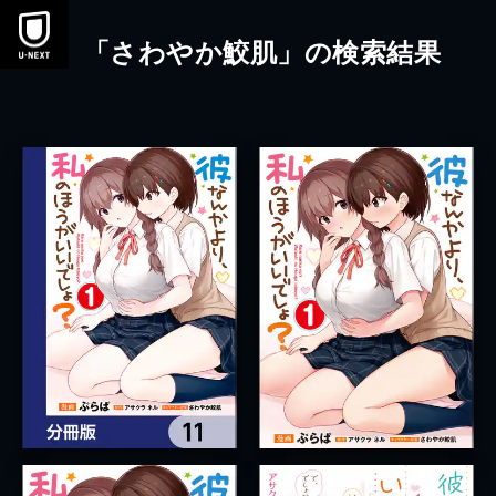
本文へスキップ
「さわやか鮫肌」の検索結果