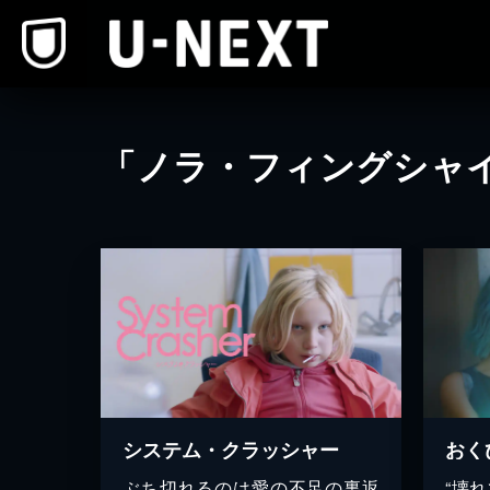
本文へスキップ
「ノラ・フィングシャ
システム・クラッシャー
おく
ぶち切れるのは愛の不足の裏返
“壊