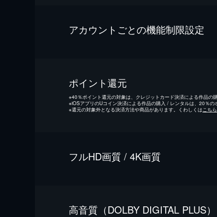
アカウントごとの機能制限設定
ポイント還元
※
40％ポイント還元の対象は、クレジットカード決済による作品の購入
※
iOSアプリのUコイン決済による作品の購入 / レンタルは、20％
※
還元の対象外となる決済方法や商品があります。くわしくは
こちら
フルHD画質 / 4K画質
⾼⾳質（DOLBY DIGITAL PLUS）