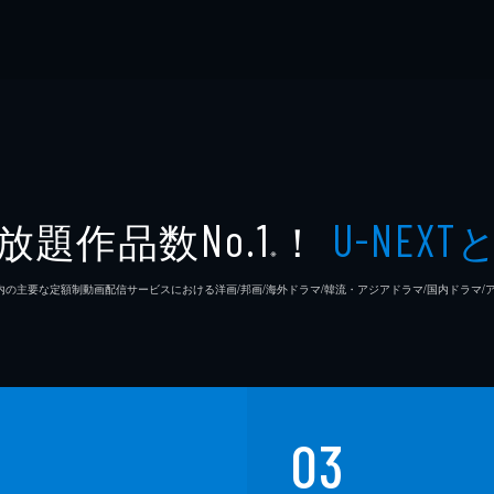
放題作品数
！
No.1
U-NEXT
※
26年7⽉ 国内の主要な定額制動画配信サービスにおける洋画/邦画/海外ドラマ/韓流・アジアドラマ/国内ドラ
03