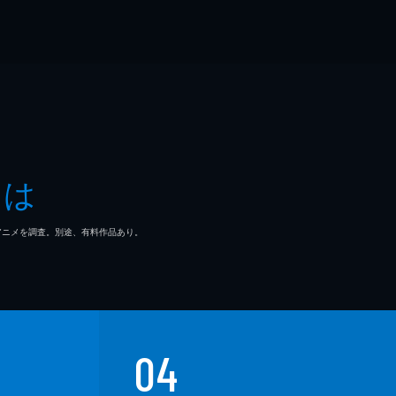
とは
マ/アニメを調査。別途、有料作品あり。
04