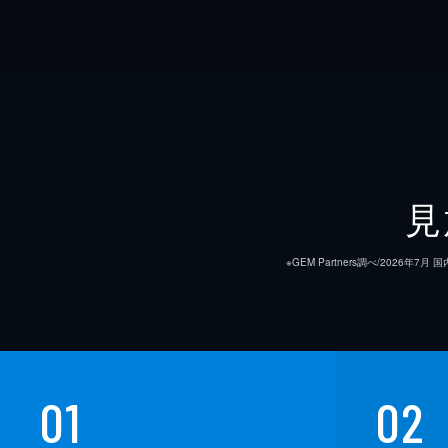
見
※GEM Partners調べ/20
01
02