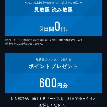
420,000
本以上の動画 /
210
誌以上の雑誌が
見放題
読み放題
0
31
日間
円
※
※無料トライアル期間終了日の翌日が属する月から月額料金が発生します。
※日割りでのご請求はいたしません。
最新作の
レンタルに使える
ポイント
プレゼント
600
円分
U-NEXTがお届けするサービスを、31日間ゆっくりと
お試しください。