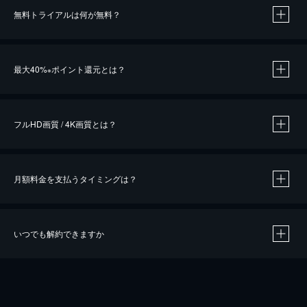
無料トライアルは何が無料？
※
最大40%
ポイント還元とは？
※
※
作品によって必要なポイントが異なります。
フルHD画質 / 4K画質とは？
月額料金を支払うタイミングは？
※
40％ポイント還元の対象は、クレジットカード決済による作品の購入 / レンタルです。
※
iOSアプリのUコイン決済による作品の購入 / レンタルは、20％のポイント還元です。
※
還元の対象外となる決済方法や商品があります。くわしくは
こちら
をご確認ください。
いつでも解約できますか