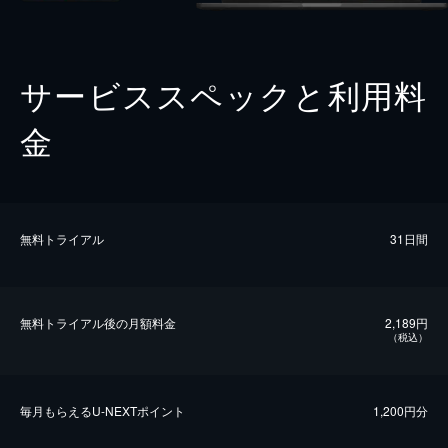
サービススペックと利用料
金
無料トライアル
31日間
無料トライアル後の⽉額料金
2,189円
（税込）
毎⽉もらえるU-NEXTポイント
1,200円分