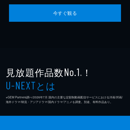
今すぐ観る
見放題作品数
！
No.1
※
とは
U-NEXT
※GEM Partners調べ/2026年7⽉ 国内の主要な定額制動画配信サービスにおける洋画/邦画/
海外ドラマ/韓流・アジアドラマ/国内ドラマ/アニメを調査。別途、有料作品あり。