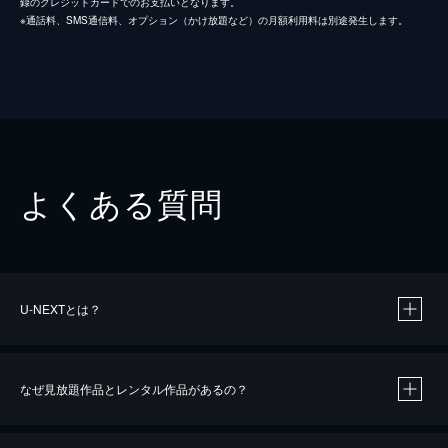
録のクレジットカードでのお支払いとなります。
※通話料、SMS通信料、オプション（かけ放題など）の月額利用料は別途発生します。
よくある質問
U-NEXTとは？
なぜ見放題作品とレンタル作品があるの？