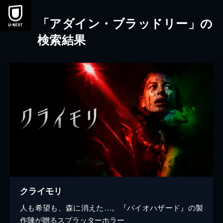
本文へスキップ
「アダイン・ブラッドリー」の
検索結果
クライモリ
人も希望も、森に消えた…。『バイオハザード』の製
作陣が贈るスプラッターホラー