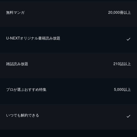
無料マンガ
20,000冊以上
U-NEXTオリジナル書籍読み放題
雑誌読み放題
210誌以上
プロが選ぶおすすめ特集
5,000以上
いつでも解約できる