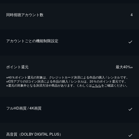
同時視聴アカウント数
4
アカウントごとの機能制限設定
ポイント還元
最⼤40%
※
※
40％ポイント還元の対象は、クレジットカード決済による作品の購入 / レンタルです。
※
iOSアプリのUコイン決済による作品の購入 / レンタルは、20％のポイント還元です。
※
還元の対象外となる決済方法や商品があります。くわしくは
こちら
をご確認ください。
フルHD画質 / 4K画質
⾼⾳質（DOLBY DIGITAL PLUS）