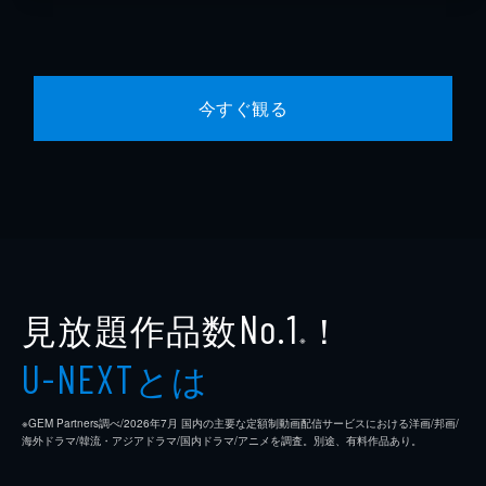
今すぐ観る
見放題作品数
！
No.1
※
とは
U-NEXT
※GEM Partners調べ/2026年7⽉ 国内の主要な定額制動画配信サービスにおける洋画/邦画/
海外ドラマ/韓流・アジアドラマ/国内ドラマ/アニメを調査。別途、有料作品あり。