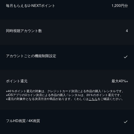
毎⽉もらえるU-NEXTポイント
1,200円分
同時視聴アカウント数
4
アカウントごとの機能制限設定
ポイント還元
最⼤40%
※
※
40％ポイント還元の対象は、クレジットカード決済による作品の購入 / レンタルです。
※
iOSアプリのUコイン決済による作品の購入 / レンタルは、20％のポイント還元です。
※
還元の対象外となる決済方法や商品があります。くわしくは
こちら
をご確認ください。
フルHD画質 / 4K画質