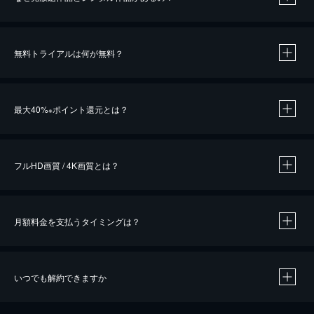
無料トライアルは何が無料？
※
最大40%
ポイント還元とは？
※
※
作品によって必要なポイントが異なります。
フルHD画質 / 4K画質とは？
月額料金を支払うタイミングは？
※
40％ポイント還元の対象は、クレジットカード決済による作品の購入 / レンタルです。
※
iOSアプリのUコイン決済による作品の購入 / レンタルは、20％のポイント還元です。
※
還元の対象外となる決済方法や商品があります。くわしくは
こちら
をご確認ください。
いつでも解約できますか