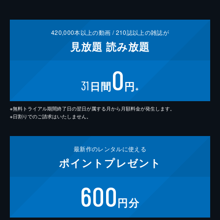
420,000
本以上の動画 /
210
誌以上の雑誌が
見放題
読み放題
0
31
日間
円
※
※無料トライアル期間終了日の翌日が属する月から月額料金が発生します。
※日割りでのご請求はいたしません。
最新作の
レンタルに使える
ポイント
プレゼント
600
円分