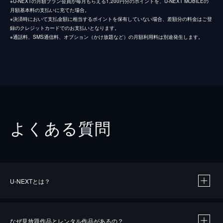
※U-NEXTの月額プラン会員が毎月もらえる1,200円分のポイントを、U-NEXT MOBILEの
月額基本料の支払いに充てた場合。
※決済時において支払金額に相当するポイントを保有していない場合、差額分の料金はご登
録のクレジットカードでのお支払いとなります。
※通話料、SMS通信料、オプション（かけ放題など）の月額利用料は別途発生します。
よくある質問
U-NEXTとは？
なぜ見放題作品とレンタル作品があるの？