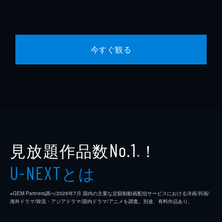
今すぐ観る
見放題作品数
！
No.1
※
とは
U-NEXT
※GEM Partners調べ/2026年7⽉ 国内の主要な定額制動画配信サービスにおける洋画/邦画/
海外ドラマ/韓流・アジアドラマ/国内ドラマ/アニメを調査。別途、有料作品あり。