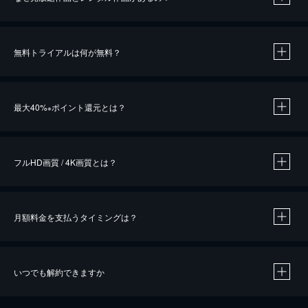
無料トライアルは何が無料？
※
最大40%
ポイント還元とは？
※
※
作品によって必要なポイントが異なります。
フルHD画質 / 4K画質とは？
月額料金を支払うタイミングは？
※
40％ポイント還元の対象は、クレジットカード決済による作品の購入 / レンタルです。
※
iOSアプリのUコイン決済による作品の購入 / レンタルは、20％のポイント還元です。
※
還元の対象外となる決済方法や商品があります。くわしくは
こちら
をご確認ください。
いつでも解約できますか