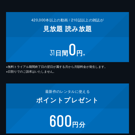
420,000
本以上の動画 /
210
誌以上の雑誌が
見放題
読み放題
0
31
日間
円
※
※無料トライアル期間終了日の翌日が属する月から月額料金が発生します。
※日割りでのご請求はいたしません。
最新作の
レンタルに使える
ポイント
プレゼント
600
円分