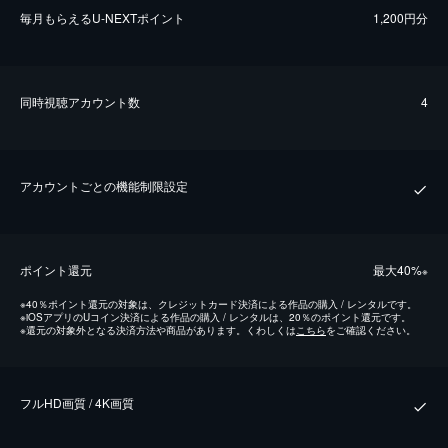
毎⽉もらえるU-NEXTポイント
1,200円分
同時視聴アカウント数
4
アカウントごとの機能制限設定
ポイント還元
最⼤40%
※
※
40％ポイント還元の対象は、クレジットカード決済による作品の購入 / レンタルです。
※
iOSアプリのUコイン決済による作品の購入 / レンタルは、20％のポイント還元です。
※
還元の対象外となる決済方法や商品があります。くわしくは
こちら
をご確認ください。
フルHD画質 / 4K画質