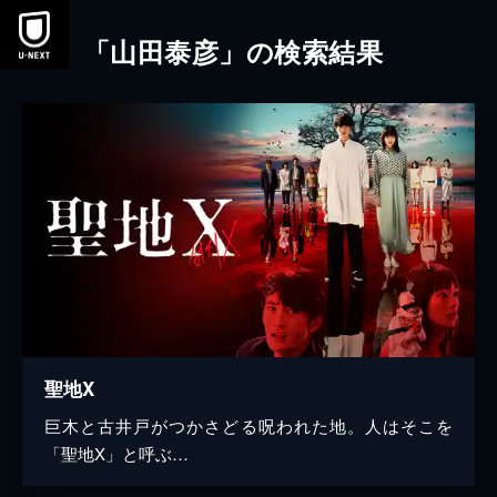
本文へスキップ
「山田泰彦」の検索結果
聖地X
巨木と古井戸がつかさどる呪われた地。人はそこを
「聖地X」と呼ぶ…