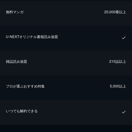
無料マンガ
20,000冊以上
U-NEXTオリジナル書籍読み放題
雑誌読み放題
210誌以上
プロが選ぶおすすめ特集
5,000以上
いつでも解約できる