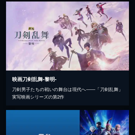
映画刀剣乱舞-黎明-
刀剣男子たちの戦いの舞台は現代へ――「刀剣乱舞」
実写映画シリーズの第2作