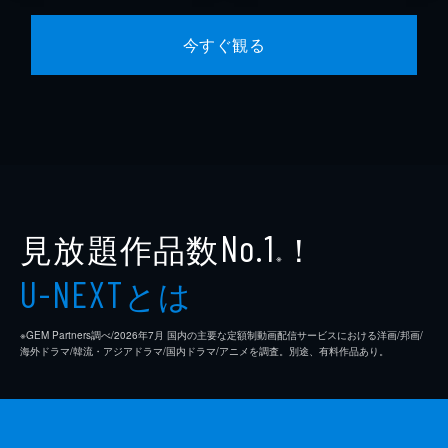
今すぐ観る
見放題作品数
！
No.1
※
とは
U-NEXT
※GEM Partners調べ/2026年7⽉ 国内の主要な定額制動画配信サービスにおける洋画/邦画/
海外ドラマ/韓流・アジアドラマ/国内ドラマ/アニメを調査。別途、有料作品あり。