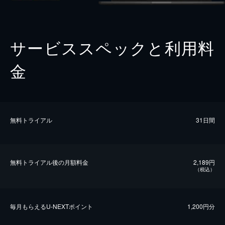
サービススペックと利用料
金
無料トライアル
31日間
無料トライアル後の⽉額料金
2,189円
（税込）
毎⽉もらえるU-NEXTポイント
1,200円分