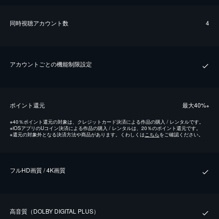
同時視聴アカウント数
4
アカウントごとの機能制限設定
ポイント還元
最⼤40%
※
※
40％ポイント還元の対象は、クレジットカード決済による作品の購入 / レンタルです。
※
iOSアプリのUコイン決済による作品の購入 / レンタルは、20％のポイント還元です。
※
還元の対象外となる決済方法や商品があります。くわしくは
こちら
をご確認ください。
フルHD画質 / 4K画質
⾼⾳質（DOLBY DIGITAL PLUS）