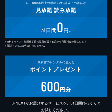
420,000
本以上の動画 /
210
誌以上の雑誌が
見放題
読み放題
0
31
日間
円
※
※無料トライアル期間終了日の翌日が属する月から月額料金が発生します。
※日割りでのご請求はいたしません。
最新作の
レンタルに使える
ポイント
プレゼント
600
円分
U-NEXTがお届けするサービスを、31日間ゆっくりと
お試しください。