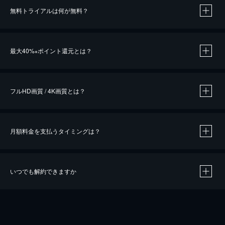
無料トライアルは何が無料？
※
最大40%
ポイント還元とは？
※
※
作品によって必要なポイントが異なります。
フルHD画質 / 4K画質とは？
月額料金を支払うタイミングは？
※
40％ポイント還元の対象は、クレジットカード決済による作品の購入 / レンタルです。
※
iOSアプリのUコイン決済による作品の購入 / レンタルは、20％のポイント還元です。
※
還元の対象外となる決済方法や商品があります。くわしくは
こちら
をご確認ください。
いつでも解約できますか