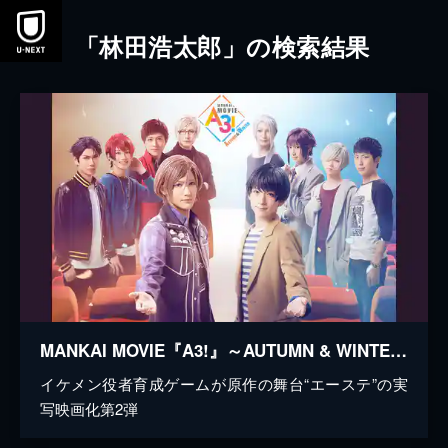
本文へスキップ
「林田浩太郎」の検索結果
MANKAI MOVIE『A3!』～AUTUMN & WINTER～
イケメン役者育成ゲームが原作の舞台“エーステ”の実
写映画化第2弾