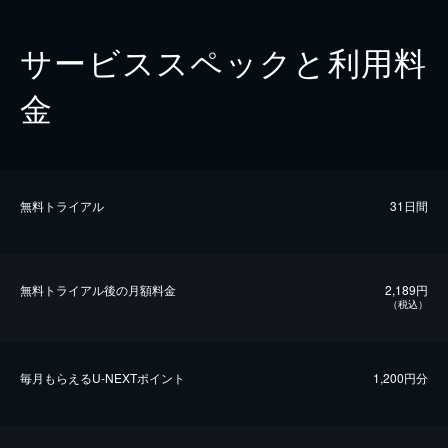
サービススペックと利用料
金
無料トライアル
31日間
無料トライアル後の⽉額料金
2,189円
（税込）
毎⽉もらえるU-NEXTポイント
1,200円分