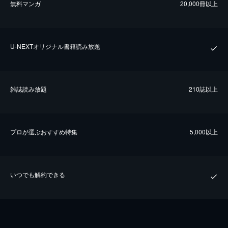
無料マンガ
20,000冊以上
U-NEXTオリジナル書籍読み放題
雑誌読み放題
210誌以上
プロが選ぶおすすめ特集
5,000以上
いつでも解約できる