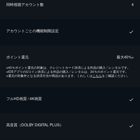
同時視聴アカウント数
4
アカウントごとの機能制限設定
ポイント還元
最⼤40%
※
※
40％ポイント還元の対象は、クレジットカード決済による作品の購入 / レンタルです。
※
iOSアプリのUコイン決済による作品の購入 / レンタルは、20％のポイント還元です。
※
還元の対象外となる決済方法や商品があります。くわしくは
こちら
をご確認ください。
フルHD画質 / 4K画質
⾼⾳質（DOLBY DIGITAL PLUS）