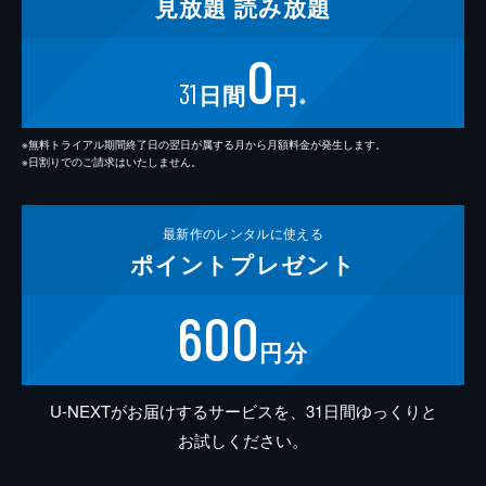
見放題
読み放題
0
31
日間
円
※
※無料トライアル期間終了日の翌日が属する月から月額料金が発生します。
※日割りでのご請求はいたしません。
最新作の
レンタルに使える
ポイント
プレゼント
600
円分
U-NEXTがお届けするサービスを、31日間ゆっくりと
お試しください。