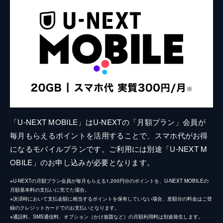
「U-NEXT MOBILE」はU-NEXTの「月額プラン」会員が
毎月もらえるポイントを活用することで、スマホ代がお得
になるモバイルプランです。ご利用には別途「U-NEXT M
OBILE」のお申し込みが必要となります。
※U-NEXTの月額プラン会員が毎月もらえる1,200円分のポイントを、U-NEXT MOBILEの
月額基本料の支払いに充てた場合。
※決済時において支払金額に相当するポイントを保有していない場合、差額分の料金はご登
録のクレジットカードでのお支払いとなります。
※通話料、SMS通信料、オプション（かけ放題など）の月額利用料は別途発生します。