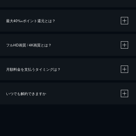
※
最大40%
ポイント還元とは？
※
※
作品によって必要なポイントが異なります。
フルHD画質 / 4K画質とは？
月額料金を支払うタイミングは？
※
40％ポイント還元の対象は、クレジットカード決済による作品の購入 / レンタルです。
※
iOSアプリのUコイン決済による作品の購入 / レンタルは、20％のポイント還元です。
※
還元の対象外となる決済方法や商品があります。くわしくは
こちら
をご確認ください。
いつでも解約できますか
こちら