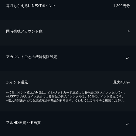
毎⽉もらえるU-NEXTポイント
1,200円分
同時視聴アカウント数
4
アカウントごとの機能制限設定
ポイント還元
最⼤40%
※
※
40％ポイント還元の対象は、クレジットカード決済による作品の購入 / レンタルです。
※
iOSアプリのUコイン決済による作品の購入 / レンタルは、20％のポイント還元です。
※
還元の対象外となる決済方法や商品があります。くわしくは
こちら
をご確認ください。
フルHD画質 / 4K画質