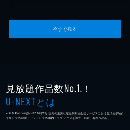
今すぐ観る
見放題作品数
！
No.1
※
とは
U-NEXT
※GEM Partners調べ/2026年7⽉ 国内の主要な定額制動画配信サービスにおける洋画/邦画/
海外ドラマ/韓流・アジアドラマ/国内ドラマ/アニメを調査。別途、有料作品あり。