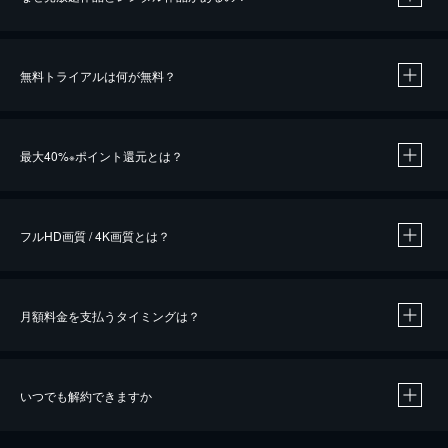
無料トライアルは何が無料？
※
最大40%
ポイント還元とは？
※
※
作品によって必要なポイントが異なります。
フルHD画質 / 4K画質とは？
月額料金を支払うタイミングは？
※
40％ポイント還元の対象は、クレジットカード決済による作品の購入 / レンタルです。
※
iOSアプリのUコイン決済による作品の購入 / レンタルは、20％のポイント還元です。
※
還元の対象外となる決済方法や商品があります。くわしくは
こちら
をご確認ください。
いつでも解約できますか