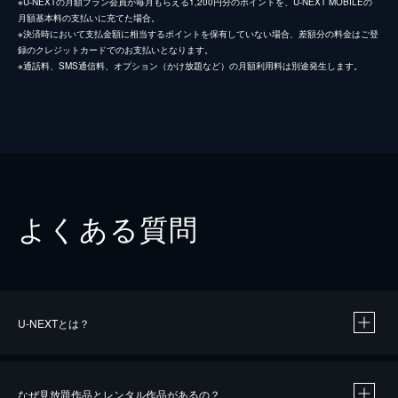
※U-NEXTの月額プラン会員が毎月もらえる1,200円分のポイントを、U-NEXT MOBILEの
月額基本料の支払いに充てた場合。
※決済時において支払金額に相当するポイントを保有していない場合、差額分の料金はご登
録のクレジットカードでのお支払いとなります。
※通話料、SMS通信料、オプション（かけ放題など）の月額利用料は別途発生します。
よくある質問
U-NEXTとは？
なぜ見放題作品とレンタル作品があるの？