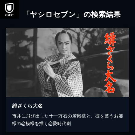
本文へスキップ
「ヤシロセブン」の検索結果
緋ざくら大名
市井に飛び出した十一万石の若殿様と、彼を慕うお姫
様の恋模様を描く恋愛時代劇