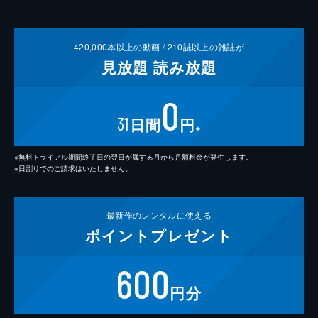
420,000
本以上の動画 /
210
誌以上の雑誌が
見放題
読み放題
0
31
日間
円
※
※無料トライアル期間終了日の翌日が属する月から月額料金が発生します。
※日割りでのご請求はいたしません。
最新作の
レンタルに使える
ポイント
プレゼント
600
円分