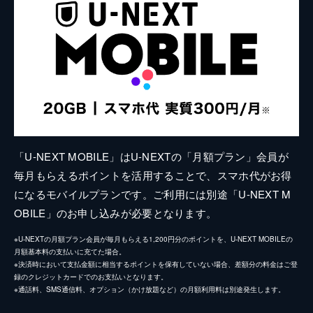
「U-NEXT MOBILE」はU-NEXTの「月額プラン」会員が
毎月もらえるポイントを活用することで、スマホ代がお得
になるモバイルプランです。ご利用には別途「U-NEXT M
OBILE」のお申し込みが必要となります。
※U-NEXTの月額プラン会員が毎月もらえる1,200円分のポイントを、U-NEXT MOBILEの
月額基本料の支払いに充てた場合。
※決済時において支払金額に相当するポイントを保有していない場合、差額分の料金はご登
録のクレジットカードでのお支払いとなります。
※通話料、SMS通信料、オプション（かけ放題など）の月額利用料は別途発生します。