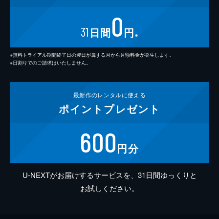
0
31
日間
円
※
※無料トライアル期間終了日の翌日が属する月から月額料金が発生します。
※日割りでのご請求はいたしません。
最新作の
レンタルに使える
ポイント
プレゼント
600
円分
U-NEXTがお届けするサービスを、31日間ゆっくりと
お試しください。