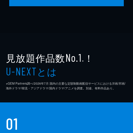
見放題作品数
！
No.1
※
とは
U-NEXT
※GEM Partners調べ/2026年7⽉ 国内の主要な定額制動画配信サービスにおける洋画/邦画/
海外ドラマ/韓流・アジアドラマ/国内ドラマ/アニメを調査。別途、有料作品あり。
01