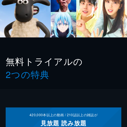
無料トライアルの
2つの特典
420,000
本以上の動画 /
210
誌以上の雑誌が
見放題
読み放題