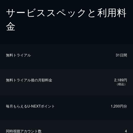
サービススペックと利用料
金
無料トライアル
31日間
無料トライアル後の⽉額料金
2,189円
（税込）
毎⽉もらえるU-NEXTポイント
1,200円分
同時視聴アカウント数
4