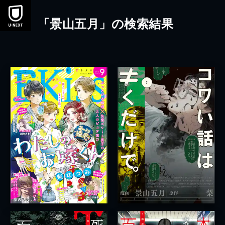
本文へスキップ
「景山五月」の検索結果