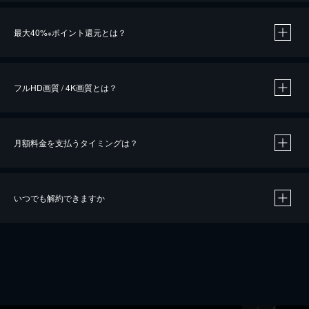
※
最大40%
ポイント還元とは？
※
※
作品によって必要なポイントが異なります。
フルHD画質 / 4K画質とは？
月額料金を支払うタイミングは？
※
40％ポイント還元の対象は、クレジットカード決済による作品の購入 / レンタルです。
※
iOSアプリのUコイン決済による作品の購入 / レンタルは、20％のポイント還元です。
※
還元の対象外となる決済方法や商品があります。くわしくは
こちら
をご確認ください。
いつでも解約できますか
こちら