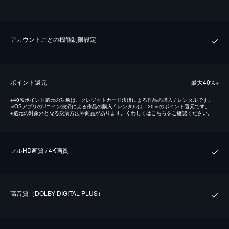
アカウントごとの機能制限設定
ポイント還元
最⼤40%
※
※
40％ポイント還元の対象は、クレジットカード決済による作品の購入 / レンタルです。
※
iOSアプリのUコイン決済による作品の購入 / レンタルは、20％のポイント還元です。
※
還元の対象外となる決済方法や商品があります。くわしくは
こちら
をご確認ください。
フルHD画質 / 4K画質
⾼⾳質（DOLBY DIGITAL PLUS）