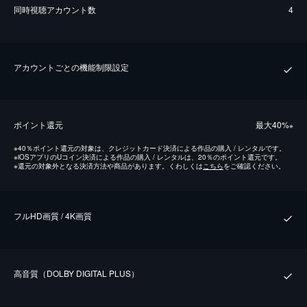
同時視聴アカウント数
4
アカウントごとの機能制限設定
ポイント還元
最⼤40%
※
※
40％ポイント還元の対象は、クレジットカード決済による作品の購入 / レンタルです。
※
iOSアプリのUコイン決済による作品の購入 / レンタルは、20％のポイント還元です。
※
還元の対象外となる決済方法や商品があります。くわしくは
こちら
をご確認ください。
フルHD画質 / 4K画質
⾼⾳質（DOLBY DIGITAL PLUS）