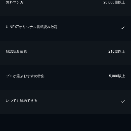
無料マンガ
20,000冊以上
U-NEXTオリジナル書籍読み放題
雑誌読み放題
210誌以上
プロが選ぶおすすめ特集
5,000以上
いつでも解約できる