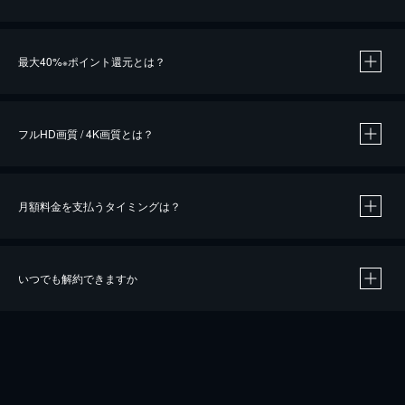
※
最大40%
ポイント還元とは？
※
※
作品によって必要なポイントが異なります。
フルHD画質 / 4K画質とは？
月額料金を支払うタイミングは？
※
40％ポイント還元の対象は、クレジットカード決済による作品の購入 / レンタルです。
※
iOSアプリのUコイン決済による作品の購入 / レンタルは、20％のポイント還元です。
※
還元の対象外となる決済方法や商品があります。くわしくは
こちら
をご確認ください。
いつでも解約できますか
こちら