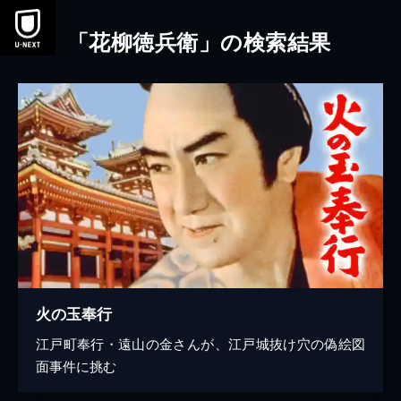
本文へスキップ
「花柳徳兵衛」の検索結果
火の玉奉行
江戸町奉行・遠山の金さんが、江戸城抜け穴の偽絵図
面事件に挑む