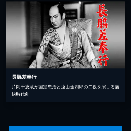
長脇差奉行
片岡千恵蔵が国定忠治と遠山金四郎の二役を演じる痛
快時代劇