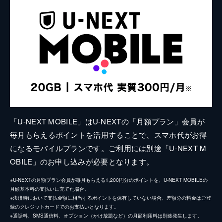
「U-NEXT MOBILE」はU-NEXTの「月額プラン」会員が
毎月もらえるポイントを活用することで、スマホ代がお得
になるモバイルプランです。ご利用には別途「U-NEXT M
OBILE」のお申し込みが必要となります。
※U-NEXTの月額プラン会員が毎月もらえる1,200円分のポイントを、U-NEXT MOBILEの
月額基本料の支払いに充てた場合。
※決済時において支払金額に相当するポイントを保有していない場合、差額分の料金はご登
録のクレジットカードでのお支払いとなります。
※通話料、SMS通信料、オプション（かけ放題など）の月額利用料は別途発生します。