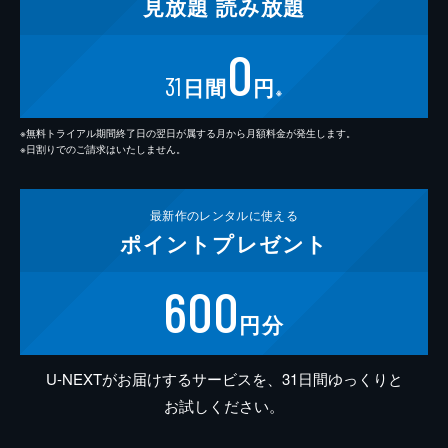
見放題
読み放題
0
31
日間
円
※
※無料トライアル期間終了日の翌日が属する月から月額料金が発生します。
※日割りでのご請求はいたしません。
最新作の
レンタルに使える
ポイント
プレゼント
600
円分
U-NEXTがお届けするサービスを、31日間ゆっくりと
お試しください。