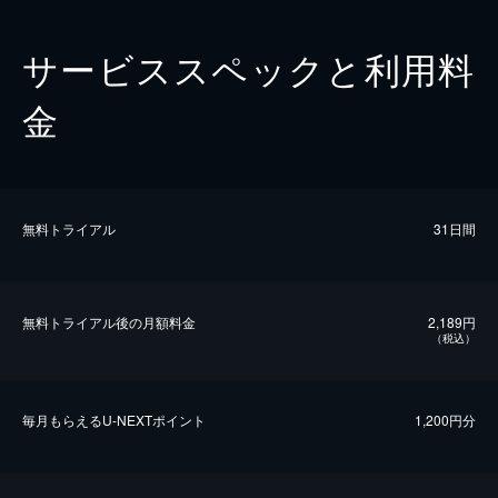
サービススペックと利用料
金
無料トライアル
31日間
無料トライアル後の⽉額料金
2,189円
（税込）
毎⽉もらえるU-NEXTポイント
1,200円分