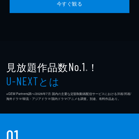
今すぐ観る
見放題作品数
！
No.1
※
とは
U-NEXT
※GEM Partners調べ/2026年7⽉ 国内の主要な定額制動画配信サービスにおける洋画/邦画/
海外ドラマ/韓流・アジアドラマ/国内ドラマ/アニメを調査。別途、有料作品あり。
01