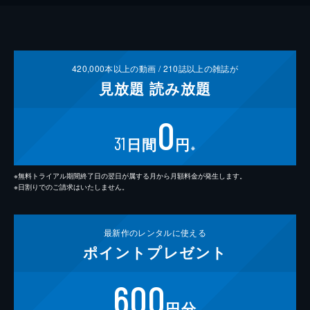
420,000
本以上の動画 /
210
誌以上の雑誌が
見放題
読み放題
0
31
日間
円
※
※無料トライアル期間終了日の翌日が属する月から月額料金が発生します。
※日割りでのご請求はいたしません。
最新作の
レンタルに使える
ポイント
プレゼント
600
円分