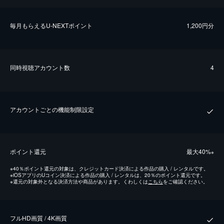
毎⽉もらえるU-NEXTポイント
1,200円分
同時視聴アカウント数
4
アカウントごとの機能制限設定
ポイント還元
最⼤40%
※
※
40％ポイント還元の対象は、クレジットカード決済による作品の購入 / レンタルです。
※
iOSアプリのUコイン決済による作品の購入 / レンタルは、20％のポイント還元です。
※
還元の対象外となる決済方法や商品があります。くわしくは
こちら
をご確認ください。
フルHD画質 / 4K画質