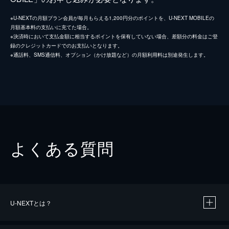
※U-NEXTの月額プラン会員が毎月もらえる1,200円分のポイントを、U-NEXT MOBILEの
月額基本料の支払いに充てた場合。
※決済時において支払金額に相当するポイントを保有していない場合、差額分の料金はご登
録のクレジットカードでのお支払いとなります。
※通話料、SMS通信料、オプション（かけ放題など）の月額利用料は別途発生します。
よくある質問
U-NEXTとは？