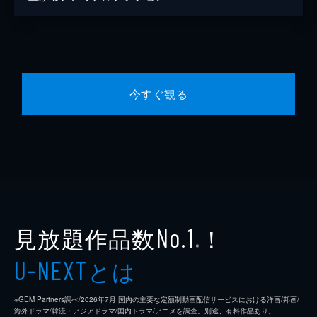
今すぐ観る
見放題作品数
！
No.1
※
とは
U-NEXT
※GEM Partners調べ/2026年7⽉ 国内の主要な定額制動画配信サービスにおける洋画/邦画/
海外ドラマ/韓流・アジアドラマ/国内ドラマ/アニメを調査。別途、有料作品あり。