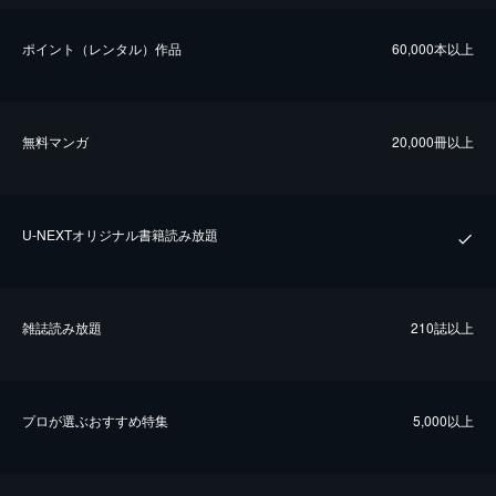
ポイント（レンタル）作品
60,000本以上
無料マンガ
20,000冊以上
U-NEXTオリジナル書籍読み放題
雑誌読み放題
210誌以上
プロが選ぶおすすめ特集
5,000以上