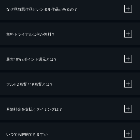
なぜ見放題作品とレンタル作品があるの？
無料トライアルは何が無料？
※
最大40%
ポイント還元とは？
※
※
作品によって必要なポイントが異なります。
フルHD画質 / 4K画質とは？
月額料金を支払うタイミングは？
※
40％ポイント還元の対象は、クレジットカード決済による作品の購入 / レンタルです。
※
iOSアプリのUコイン決済による作品の購入 / レンタルは、20％のポイント還元です。
※
還元の対象外となる決済方法や商品があります。くわしくは
こちら
をご確認ください。
いつでも解約できますか