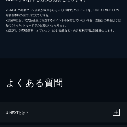
※U-NEXTの月額プラン会員が毎月もらえる1,200円分のポイントを、U-NEXT MOBILEの
月額基本料の支払いに充てた場合。
※決済時において支払金額に相当するポイントを保有していない場合、差額分の料金はご登
録のクレジットカードでのお支払いとなります。
※通話料、SMS通信料、オプション（かけ放題など）の月額利用料は別途発生します。
よくある質問
U-NEXTとは？