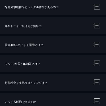
なぜ見放題作品とレンタル作品があるの？
無料トライアルは何が無料？
※
最大40%
ポイント還元とは？
※
※
作品によって必要なポイントが異なります。
フルHD画質 / 4K画質とは？
月額料金を支払うタイミングは？
※
40％ポイント還元の対象は、クレジットカード決済による作品の購入 / レンタルです。
※
iOSアプリのUコイン決済による作品の購入 / レンタルは、20％のポイント還元です。
※
還元の対象外となる決済方法や商品があります。くわしくは
こちら
をご確認ください。
いつでも解約できますか