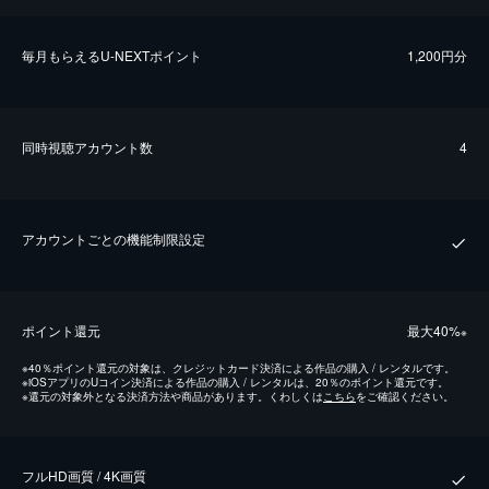
毎⽉もらえるU-NEXTポイント
1,200円分
同時視聴アカウント数
4
アカウントごとの機能制限設定
ポイント還元
最⼤40%
※
※
40％ポイント還元の対象は、クレジットカード決済による作品の購入 / レンタルです。
※
iOSアプリのUコイン決済による作品の購入 / レンタルは、20％のポイント還元です。
※
還元の対象外となる決済方法や商品があります。くわしくは
こちら
をご確認ください。
フルHD画質 / 4K画質