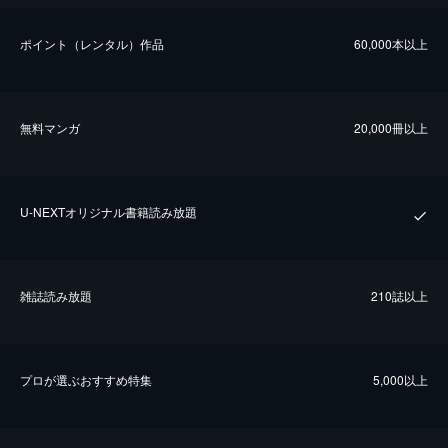
ポイント（レンタル）作品
60,000本以上
無料マンガ
20,000冊以上
U-NEXTオリジナル書籍読み放題
雑誌読み放題
210誌以上
プロが選ぶおすすめ特集
5,000以上