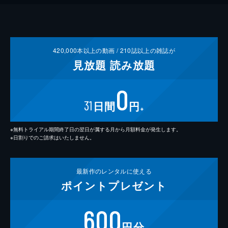
420,000
本以上の動画 /
210
誌以上の雑誌が
見放題
読み放題
0
31
日間
円
※
※無料トライアル期間終了日の翌日が属する月から月額料金が発生します。
※日割りでのご請求はいたしません。
最新作の
レンタルに使える
ポイント
プレゼント
600
円分