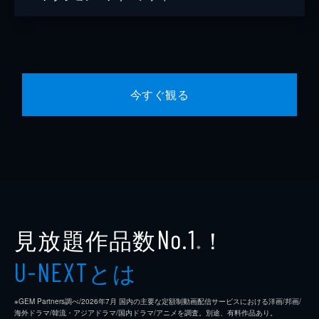
今すぐ観る
見放題作品数
！
No.1
※
とは
U-NEXT
※GEM Partners調べ/2026年7⽉ 国内の主要な定額制動画配信サービスにおける洋画/邦画/
海外ドラマ/韓流・アジアドラマ/国内ドラマ/アニメを調査。別途、有料作品あり。