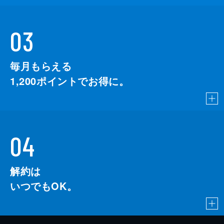
03
毎月もらえる
1,200
ポイントでお得に。
04
解約は
いつでもOK。