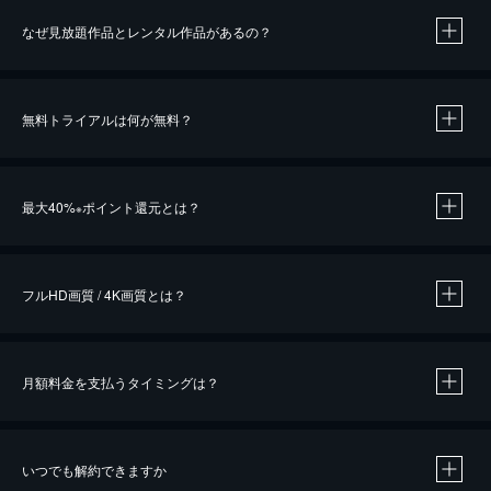
なぜ見放題作品とレンタル作品があるの？
無料トライアルは何が無料？
※
最大40%
ポイント還元とは？
※
※
作品によって必要なポイントが異なります。
フルHD画質 / 4K画質とは？
月額料金を支払うタイミングは？
※
40％ポイント還元の対象は、クレジットカード決済による作品の購入 / レンタルです。
※
iOSアプリのUコイン決済による作品の購入 / レンタルは、20％のポイント還元です。
※
還元の対象外となる決済方法や商品があります。くわしくは
こちら
をご確認ください。
いつでも解約できますか