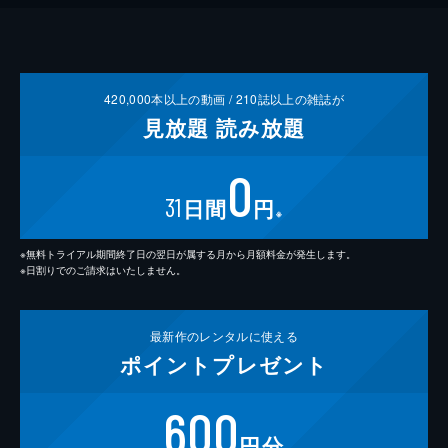
420,000
本以上の動画 /
210
誌以上の雑誌が
見放題
読み放題
0
31
日間
円
※
※無料トライアル期間終了日の翌日が属する月から月額料金が発生します。
※日割りでのご請求はいたしません。
最新作の
レンタルに使える
ポイント
プレゼント
600
円分