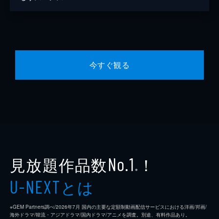
今すぐ観る
見放題作品数
！
No.1
※
とは
U-NEXT
※GEM Partners調べ/2026年7⽉ 国内の主要な定額制動画配信サービスにおける洋画/邦画/
海外ドラマ/韓流・アジアドラマ/国内ドラマ/アニメを調査。別途、有料作品あり。