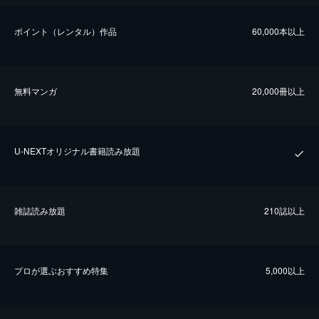
ポイント（レンタル）作品
60,000本以上
無料マンガ
20,000冊以上
U-NEXTオリジナル書籍読み放題
雑誌読み放題
210誌以上
プロが選ぶおすすめ特集
5,000以上