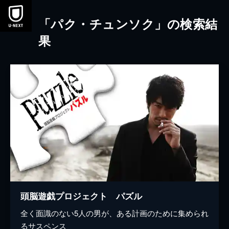
本文へスキップ
「パク・チュンソク」の検索結
果
頭脳遊戯プロジェクト パズル
全く面識のない5人の男が、ある計画のために集められ
るサスペンス