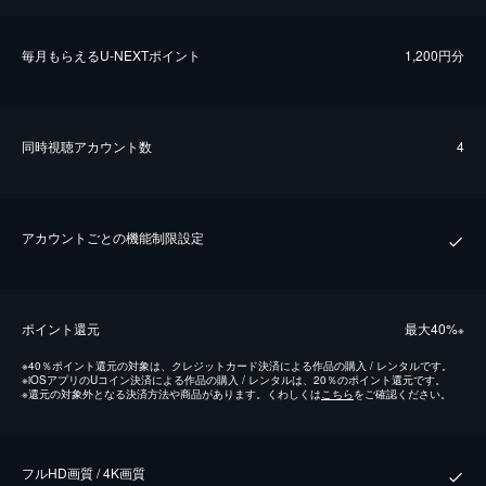
毎⽉もらえるU-NEXTポイント
1,200円分
同時視聴アカウント数
4
アカウントごとの機能制限設定
ポイント還元
最⼤40%
※
※
40％ポイント還元の対象は、クレジットカード決済による作品の購入 / レンタルです。
※
iOSアプリのUコイン決済による作品の購入 / レンタルは、20％のポイント還元です。
※
還元の対象外となる決済方法や商品があります。くわしくは
こちら
をご確認ください。
フルHD画質 / 4K画質