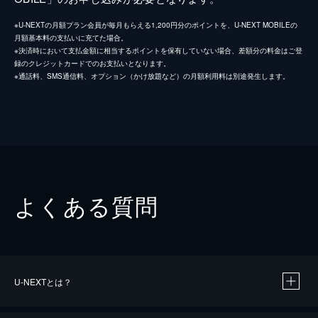
※U-NEXTの月額プラン会員が毎月もらえる1,200円分のポイントを、U-NEXT MOBILEの
月額基本料の支払いに充てた場合。
※決済時において支払金額に相当するポイントを保有していない場合、差額分の料金はご登
録のクレジットカードでのお支払いとなります。
※通話料、SMS通信料、オプション（かけ放題など）の月額利用料は別途発生します。
よくある質問
U-NEXTとは？