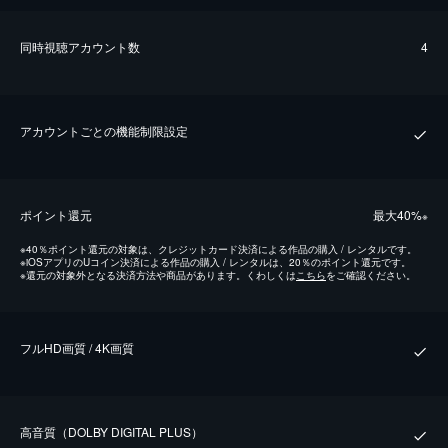
同時視聴アカウント数
4
アカウントごとの機能制限設定
ポイント還元
最⼤40%
※
※
40％ポイント還元の対象は、クレジットカード決済による作品の購入 / レンタルです。
※
iOSアプリのUコイン決済による作品の購入 / レンタルは、20％のポイント還元です。
※
還元の対象外となる決済方法や商品があります。くわしくは
こちら
をご確認ください。
フルHD画質 / 4K画質
⾼⾳質（DOLBY DIGITAL PLUS）