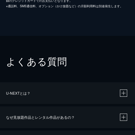
録のクレジットカードでのお支払いとなります。
※通話料、SMS通信料、オプション（かけ放題など）の月額利用料は別途発生します。
よくある質問
U-NEXTとは？
なぜ見放題作品とレンタル作品があるの？