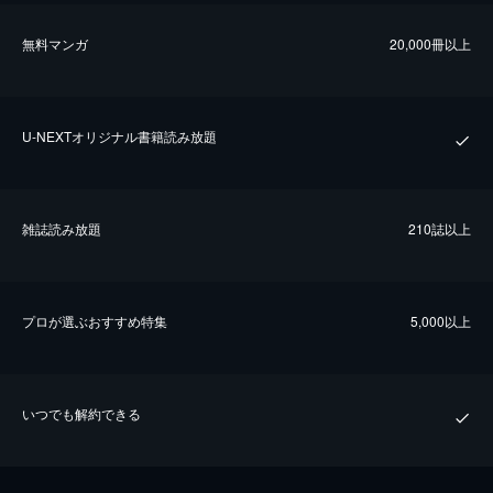
無料マンガ
20,000冊以上
U-NEXTオリジナル書籍読み放題
雑誌読み放題
210誌以上
プロが選ぶおすすめ特集
5,000以上
いつでも解約できる