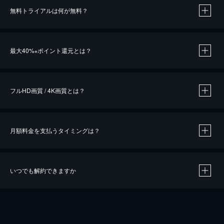
無料トライアルは何が無料？
※
最大40%
ポイント還元とは？
※
※
作品によって必要なポイントが異なります。
フルHD画質 / 4K画質とは？
月額料金を支払うタイミングは？
※
40％ポイント還元の対象は、クレジットカード決済による作品の購入 / レンタルです。
※
iOSアプリのUコイン決済による作品の購入 / レンタルは、20％のポイント還元です。
※
還元の対象外となる決済方法や商品があります。くわしくは
こちら
をご確認ください。
いつでも解約できますか