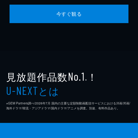
今すぐ観る
見放題作品数
！
No.1
※
とは
U-NEXT
※GEM Partners調べ/2026年7⽉ 国内の主要な定額制動画配信サービスにおける洋画/邦画/
海外ドラマ/韓流・アジアドラマ/国内ドラマ/アニメを調査。別途、有料作品あり。