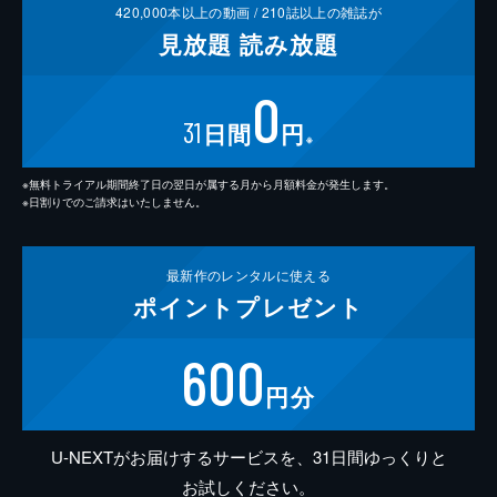
420,000
本以上の動画 /
210
誌以上の雑誌が
見放題
読み放題
0
31
日間
円
※
※無料トライアル期間終了日の翌日が属する月から月額料金が発生します。
※日割りでのご請求はいたしません。
最新作の
レンタルに使える
ポイント
プレゼント
600
円分
U-NEXTがお届けするサービスを、31日間ゆっくりと
お試しください。