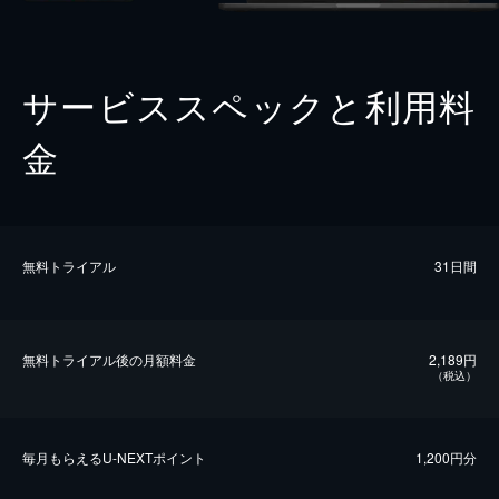
サービススペックと利用料
金
無料トライアル
31日間
無料トライアル後の⽉額料金
2,189円
（税込）
毎⽉もらえるU-NEXTポイント
1,200円分