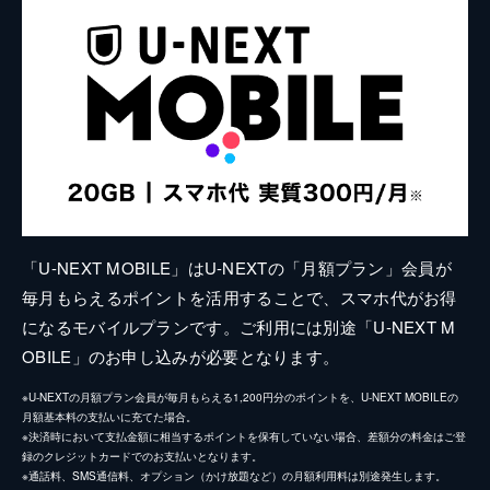
「U-NEXT MOBILE」はU-NEXTの「月額プラン」会員が
毎月もらえるポイントを活用することで、スマホ代がお得
になるモバイルプランです。ご利用には別途「U-NEXT M
OBILE」のお申し込みが必要となります。
※U-NEXTの月額プラン会員が毎月もらえる1,200円分のポイントを、U-NEXT MOBILEの
月額基本料の支払いに充てた場合。
※決済時において支払金額に相当するポイントを保有していない場合、差額分の料金はご登
録のクレジットカードでのお支払いとなります。
※通話料、SMS通信料、オプション（かけ放題など）の月額利用料は別途発生します。