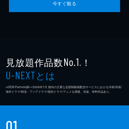
今すぐ観る
見放題作品数
！
No.1
※
とは
U-NEXT
※GEM Partners調べ/2026年7⽉ 国内の主要な定額制動画配信サービスにおける洋画/邦画/
海外ドラマ/韓流・アジアドラマ/国内ドラマ/アニメを調査。別途、有料作品あり。
01