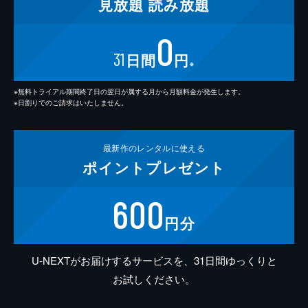
見放題
読み放題
0
31
日間
円
※
※無料トライアル期間終了日の翌日が属する月から月額料金が発生します。
※日割りでのご請求はいたしません。
最新作の
レンタルに使える
ポイント
プレゼント
600
円分
U-NEXTがお届けするサービスを、31日間ゆっくりと
お試しください。