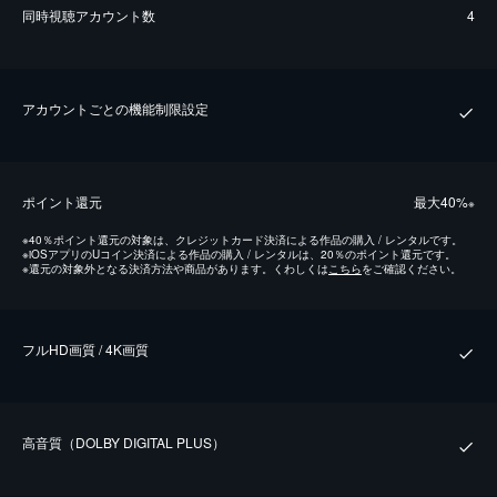
同時視聴アカウント数
4
アカウントごとの機能制限設定
ポイント還元
最⼤40%
※
※
40％ポイント還元の対象は、クレジットカード決済による作品の購入 / レンタルです。
※
iOSアプリのUコイン決済による作品の購入 / レンタルは、20％のポイント還元です。
※
還元の対象外となる決済方法や商品があります。くわしくは
こちら
をご確認ください。
フルHD画質 / 4K画質
⾼⾳質（DOLBY DIGITAL PLUS）