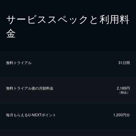
サービススペックと利用料
金
無料トライアル
31日間
無料トライアル後の⽉額料金
2,189円
（税込）
毎⽉もらえるU-NEXTポイント
1,200円分