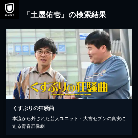
本文へスキップ
「土屋佑壱」の検索結果
くすぶりの狂騒曲
本流から外された芸人ユニット・大宮セブンの真実に
迫る青春群像劇