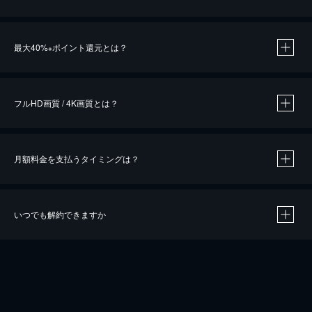
※
最大40%
ポイント還元とは？
※
※
作品によって必要なポイントが異なります。
フルHD画質 / 4K画質とは？
月額料金を支払うタイミングは？
※
40％ポイント還元の対象は、クレジットカード決済による作品の購入 / レンタルです。
※
iOSアプリのUコイン決済による作品の購入 / レンタルは、20％のポイント還元です。
※
還元の対象外となる決済方法や商品があります。くわしくは
こちら
をご確認ください。
いつでも解約できますか
こちら