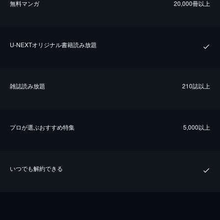
無料マンガ
20,000冊以上
U-NEXTオリジナル書籍読み放題
雑誌読み放題
210誌以上
プロが選ぶおすすめ特集
5,000以上
いつでも解約できる