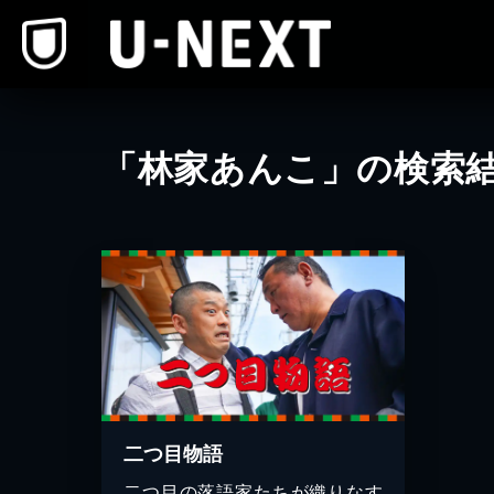
本文へスキップ
「林家あんこ」の検索
二つ目物語
二つ目の落語家たちが織りなす