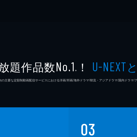
放題作品数
！
No.1
U-NEXT
※
26年7⽉ 国内の主要な定額制動画配信サービスにおける洋画/邦画/海外ドラマ/韓流・アジアドラマ/国内ドラ
03