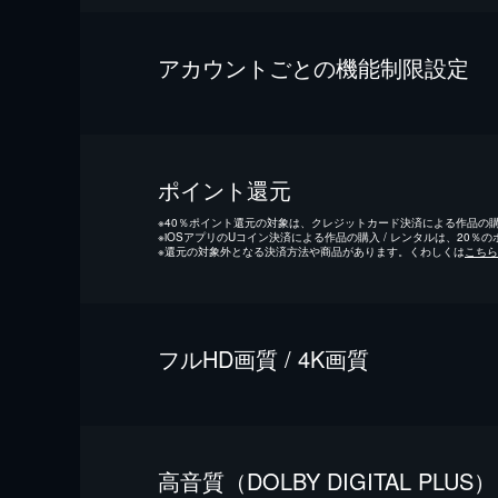
アカウントごとの機能制限設定
ポイント還元
※
40％ポイント還元の対象は、クレジットカード決済による作品の購入
※
iOSアプリのUコイン決済による作品の購入 / レンタルは、20％
※
還元の対象外となる決済方法や商品があります。くわしくは
こちら
フルHD画質 / 4K画質
⾼⾳質（DOLBY DIGITAL PLUS）