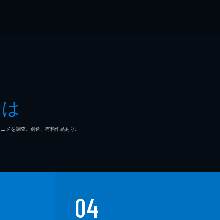
とは
マ/アニメを調査。別途、有料作品あり。
04