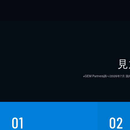
見
※GEM Partners調べ/20
01
02