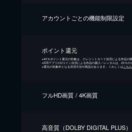
アカウントごとの機能制限設定
ポイント還元
※
40％ポイント還元の対象は、クレジットカード決済による作品の購入
※
iOSアプリのUコイン決済による作品の購入 / レンタルは、20％
※
還元の対象外となる決済方法や商品があります。くわしくは
こちら
フルHD画質 / 4K画質
⾼⾳質（DOLBY DIGITAL PLUS）