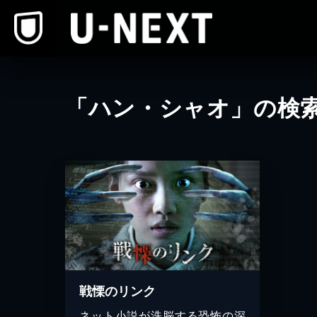
本文へスキップ
「ハン・シャオ」の検
戦慄のリンク
ネット小説が洗脳する恐怖の深