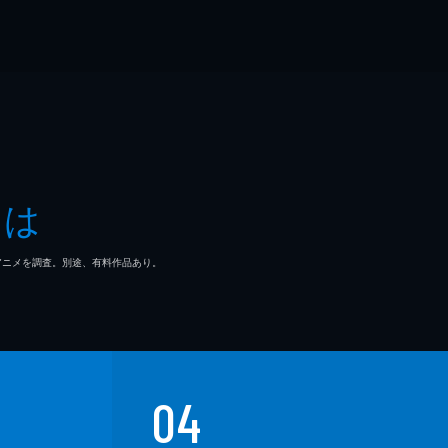
とは
マ/アニメを調査。別途、有料作品あり。
04