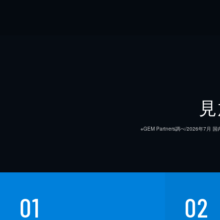
見
※GEM Partners調べ/20
01
02