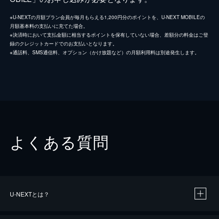
※U-NEXTの月額プラン会員が毎月もらえる1,200円分のポイントを、U-NEXT MOBILEの
月額基本料の支払いに充てた場合。
※決済時において支払金額に相当するポイントを保有していない場合、差額分の料金はご登
録のクレジットカードでのお支払いとなります。
※通話料、SMS通信料、オプション（かけ放題など）の月額利用料は別途発生します。
よくある質問
U-NEXTとは？