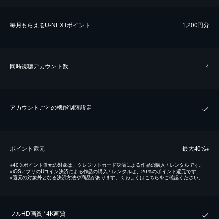
毎⽉もらえるU-NEXTポイント
1,200円分
同時視聴アカウント数
4
アカウントごとの機能制限設定
ポイント還元
最⼤40%
※
※
40％ポイント還元の対象は、クレジットカード決済による作品の購入 / レンタルです。
※
iOSアプリのUコイン決済による作品の購入 / レンタルは、20％のポイント還元です。
※
還元の対象外となる決済方法や商品があります。くわしくは
こちら
をご確認ください。
フルHD画質 / 4K画質