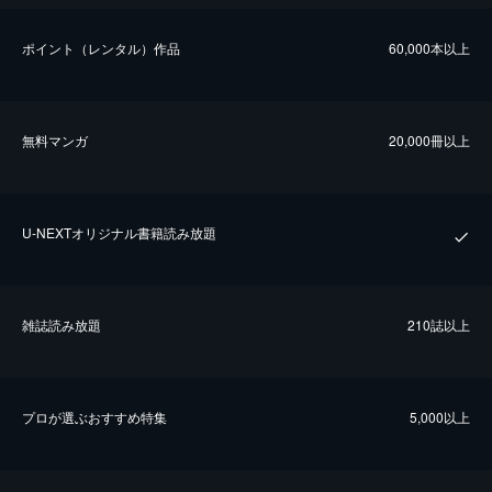
ポイント（レンタル）作品
60,000本以上
無料マンガ
20,000冊以上
U-NEXTオリジナル書籍読み放題
雑誌読み放題
210誌以上
プロが選ぶおすすめ特集
5,000以上