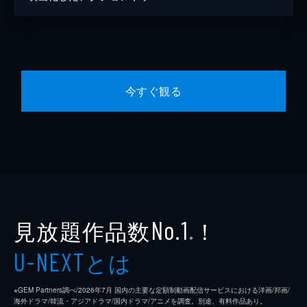
今すぐ観る
見放題作品数
！
No.1
※
とは
U-NEXT
※GEM Partners調べ/2026年7⽉ 国内の主要な定額制動画配信サービスにおける洋画/邦画/
海外ドラマ/韓流・アジアドラマ/国内ドラマ/アニメを調査。別途、有料作品あり。