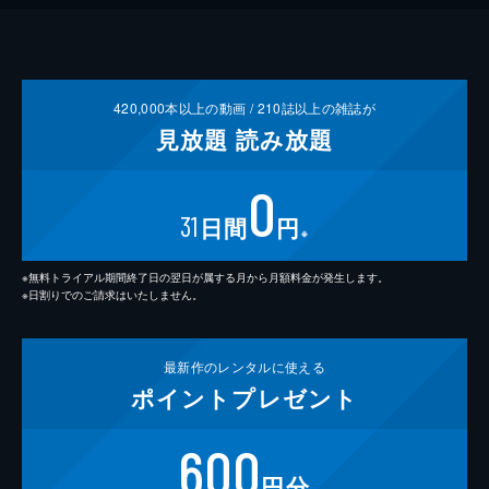
420,000
本以上の動画 /
210
誌以上の雑誌が
見放題
読み放題
0
31
日間
円
※
※無料トライアル期間終了日の翌日が属する月から月額料金が発生します。
※日割りでのご請求はいたしません。
最新作の
レンタルに使える
ポイント
プレゼント
600
円分