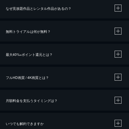
なぜ見放題作品とレンタル作品があるの？
無料トライアルは何が無料？
※
最大40%
ポイント還元とは？
※
※
作品によって必要なポイントが異なります。
フルHD画質 / 4K画質とは？
月額料金を支払うタイミングは？
※
40％ポイント還元の対象は、クレジットカード決済による作品の購入 / レンタルです。
※
iOSアプリのUコイン決済による作品の購入 / レンタルは、20％のポイント還元です。
※
還元の対象外となる決済方法や商品があります。くわしくは
こちら
をご確認ください。
いつでも解約できますか