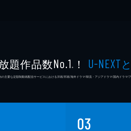
放題作品数
！
No.1
U-NEXT
※
26年7⽉ 国内の主要な定額制動画配信サービスにおける洋画/邦画/海外ドラマ/韓流・アジアドラマ/国内ドラ
03