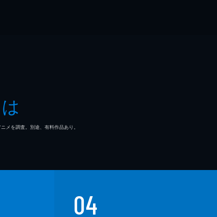
とは
マ/アニメを調査。別途、有料作品あり。
04