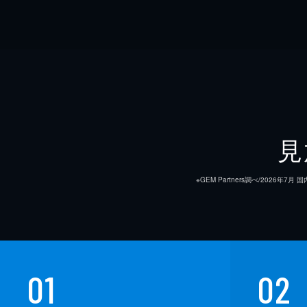
見
※GEM Partners調べ/20
01
02