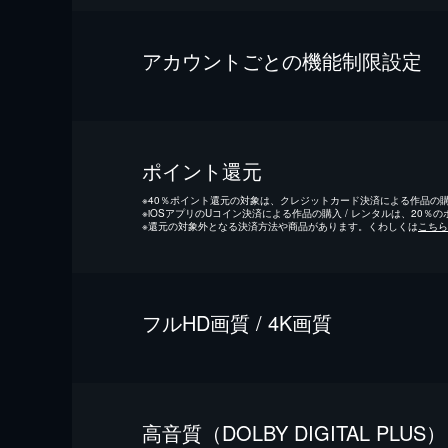
アカウントごとの機能制限設定
ポイント還元
※
40％ポイント還元の対象は、クレジットカード決済による作品の購入
※
iOSアプリのUコイン決済による作品の購入 / レンタルは、20％
※
還元の対象外となる決済方法や商品があります。くわしくは
こちら
フルHD画質 / 4K画質
⾼⾳質（DOLBY DIGITAL PLUS）