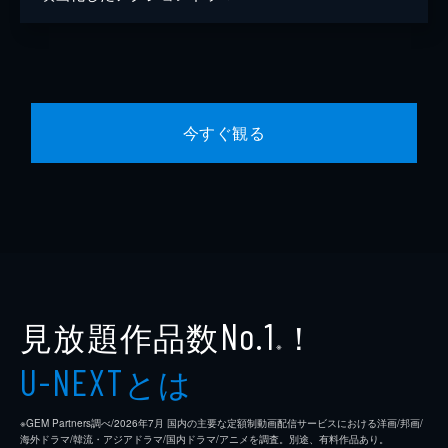
今すぐ観る
見放題作品数
！
No.1
※
とは
U-NEXT
※GEM Partners調べ/2026年7⽉ 国内の主要な定額制動画配信サービスにおける洋画/邦画/
海外ドラマ/韓流・アジアドラマ/国内ドラマ/アニメを調査。別途、有料作品あり。