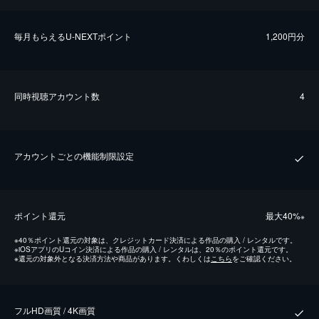
毎⽉もらえるU-NEXTポイント
1,200円分
同時視聴アカウント数
4
アカウントごとの機能制限設定
ポイント還元
最⼤40%
※
※
40％ポイント還元の対象は、クレジットカード決済による作品の購入 / レンタルです。
※
iOSアプリのUコイン決済による作品の購入 / レンタルは、20％のポイント還元です。
※
還元の対象外となる決済方法や商品があります。くわしくは
こちら
をご確認ください。
フルHD画質 / 4K画質