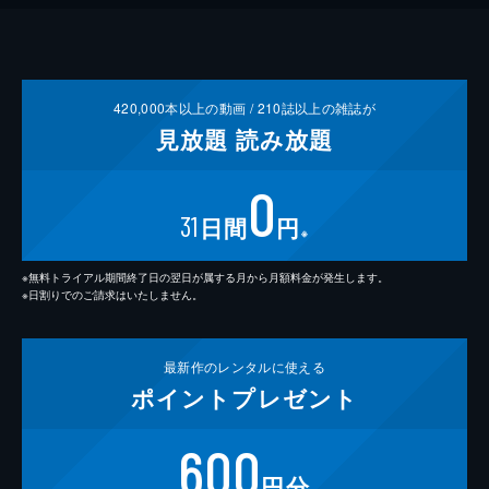
420,000
本以上の動画 /
210
誌以上の雑誌が
見放題
読み放題
0
31
日間
円
※
※無料トライアル期間終了日の翌日が属する月から月額料金が発生します。
※日割りでのご請求はいたしません。
最新作の
レンタルに使える
ポイント
プレゼント
600
円分