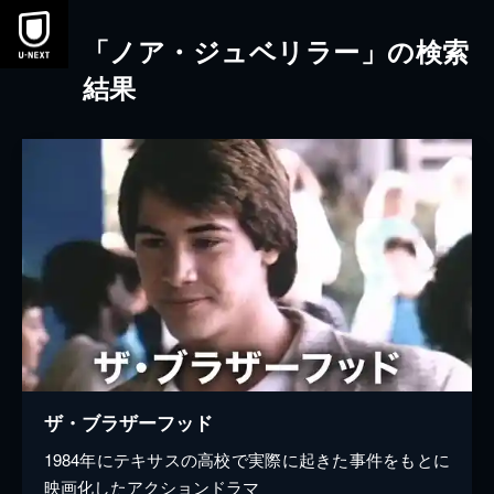
本文へスキップ
「ノア・ジュベリラー」の検索
結果
ザ・ブラザーフッド
1984年にテキサスの高校で実際に起きた事件をもとに
映画化したアクションドラマ