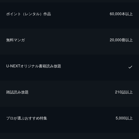
ポイント（レンタル）作品
60,000本以上
無料マンガ
20,000冊以上
U-NEXTオリジナル書籍読み放題
雑誌読み放題
210誌以上
プロが選ぶおすすめ特集
5,000以上