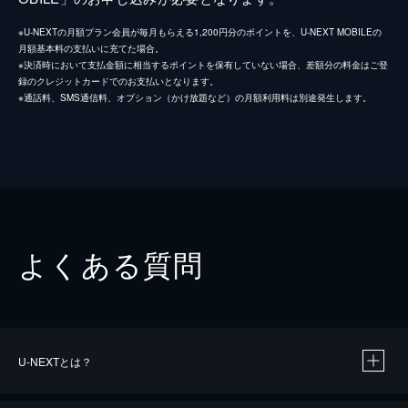
※U-NEXTの月額プラン会員が毎月もらえる1,200円分のポイントを、U-NEXT MOBILEの
月額基本料の支払いに充てた場合。
※決済時において支払金額に相当するポイントを保有していない場合、差額分の料金はご登
録のクレジットカードでのお支払いとなります。
※通話料、SMS通信料、オプション（かけ放題など）の月額利用料は別途発生します。
よくある質問
U-NEXTとは？