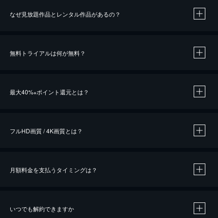
なぜ見放題作品とレンタル作品があるの？
無料トライアルは何が無料？
※
最大40%
ポイント還元とは？
※
※
作品によって必要なポイントが異なります。
フルHD画質 / 4K画質とは？
月額料金を支払うタイミングは？
※
40％ポイント還元の対象は、クレジットカード決済による作品の購入 / レンタルです。
※
iOSアプリのUコイン決済による作品の購入 / レンタルは、20％のポイント還元です。
※
還元の対象外となる決済方法や商品があります。くわしくは
こちら
をご確認ください。
いつでも解約できますか