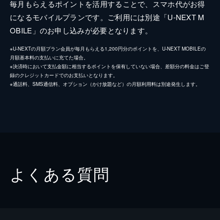
毎月もらえるポイントを活用することで、スマホ代がお得
になるモバイルプランです。ご利用には別途「U-NEXT M
OBILE」のお申し込みが必要となります。
※U-NEXTの月額プラン会員が毎月もらえる1,200円分のポイントを、U-NEXT MOBILEの
月額基本料の支払いに充てた場合。
※決済時において支払金額に相当するポイントを保有していない場合、差額分の料金はご登
録のクレジットカードでのお支払いとなります。
※通話料、SMS通信料、オプション（かけ放題など）の月額利用料は別途発生します。
よくある質問