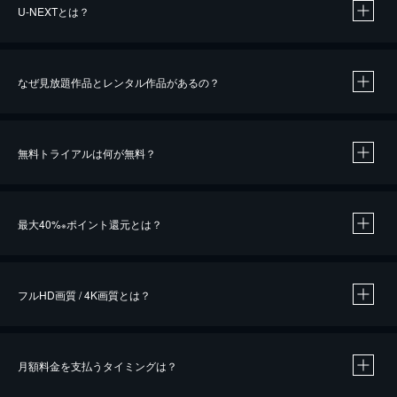
U-NEXTとは？
なぜ見放題作品とレンタル作品があるの？
無料トライアルは何が無料？
※
最大40%
ポイント還元とは？
※
※
作品によって必要なポイントが異なります。
フルHD画質 / 4K画質とは？
月額料金を支払うタイミングは？
※
40％ポイント還元の対象は、クレジットカード決済による作品の購入 / レンタルです。
※
iOSアプリのUコイン決済による作品の購入 / レンタルは、20％のポイント還元です。
※
還元の対象外となる決済方法や商品があります。くわしくは
こちら
をご確認ください。