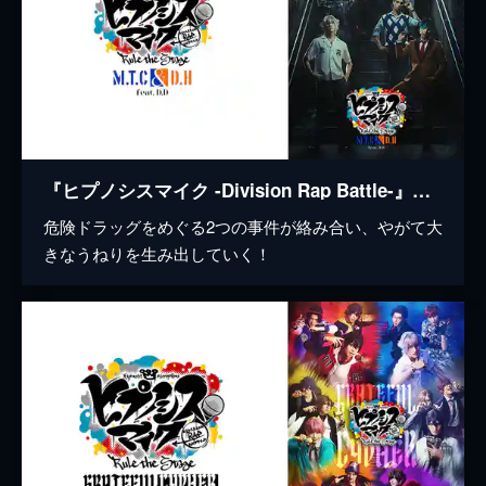
『ヒプノシスマイク -Division Rap Battle-』Rule the Stage《MAD TRIGGER CREW ＆ どついたれ本舗 feat. 道頓堀ダイバーズ》
危険ドラッグをめぐる2つの事件が絡み合い、やがて大
きなうねりを生み出していく！