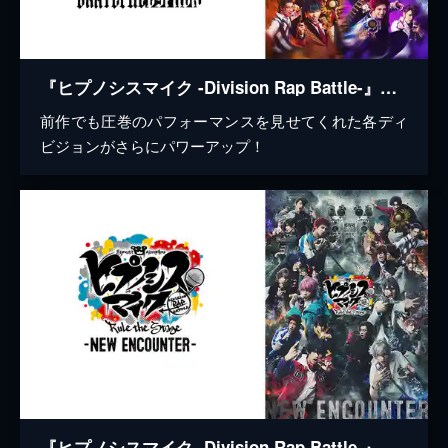
『ヒプノシスマイク -Division Rap Battle-』Rule the Stage -Grateful Cypher-
前作でも圧巻のパフォーマンスを見せてくれた各ディ
ビジョンがさらにパワーアップ！
『ヒプノシスマイク -Division Rap Battle-』Rule the Stage -New Encounter-