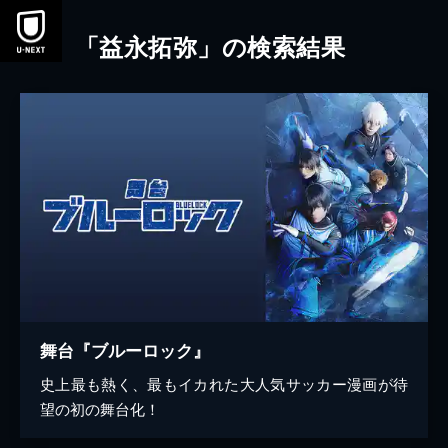
本文へスキップ
「益永拓弥」の検索結果
舞台『ブルーロック』
史上最も熱く、最もイカれた大人気サッカー漫画が待
望の初の舞台化！