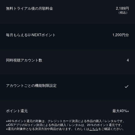
無料トライアル後の⽉額料金
2,189円
（税込）
毎⽉もらえるU-NEXTポイント
1,200円分
同時視聴アカウント数
4
アカウントごとの機能制限設定
ポイント還元
最⼤40%
※
※
40％ポイント還元の対象は、クレジットカード決済による作品の購入 / レンタルです。
※
iOSアプリのUコイン決済による作品の購入 / レンタルは、20％のポイント還元です。
※
還元の対象外となる決済方法や商品があります。くわしくは
こちら
をご確認ください。