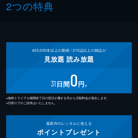
2つの特典
420,000
本以上の動画 /
210
誌以上の雑誌が
見放題
読み放題
0
31
日間
円
※
※無料トライアル期間終了日の翌日が属する月から月額料金が発生します。
※日割りでのご請求はいたしません。
最新作の
レンタルに使える
ポイント
プレゼント