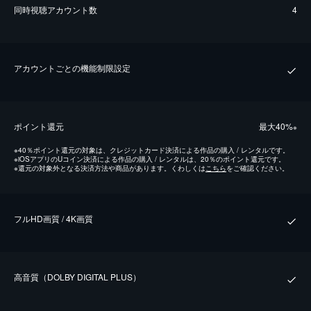
同時視聴アカウント数
4
アカウントごとの機能制限設定
ポイント還元
最⼤40%
※
※
40％ポイント還元の対象は、クレジットカード決済による作品の購入 / レンタルです。
※
iOSアプリのUコイン決済による作品の購入 / レンタルは、20％のポイント還元です。
※
還元の対象外となる決済方法や商品があります。くわしくは
こちら
をご確認ください。
フルHD画質 / 4K画質
⾼⾳質（DOLBY DIGITAL PLUS）