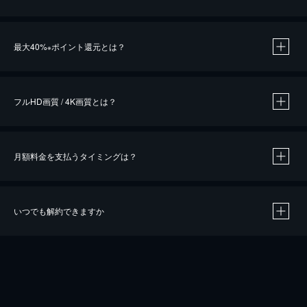
※
最大40%
ポイント還元とは？
※
※
作品によって必要なポイントが異なります。
フルHD画質 / 4K画質とは？
月額料金を支払うタイミングは？
※
40％ポイント還元の対象は、クレジットカード決済による作品の購入 / レンタルです。
※
iOSアプリのUコイン決済による作品の購入 / レンタルは、20％のポイント還元です。
※
還元の対象外となる決済方法や商品があります。くわしくは
こちら
をご確認ください。
いつでも解約できますか
こちら