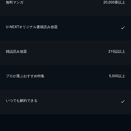
無料マンガ
20,000冊以上
U-NEXTオリジナル書籍読み放題
雑誌読み放題
210誌以上
プロが選ぶおすすめ特集
5,000以上
いつでも解約できる