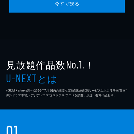
今すぐ観る
見放題作品数
！
No.1
※
とは
U-NEXT
※GEM Partners調べ/2026年7⽉ 国内の主要な定額制動画配信サービスにおける洋画/邦画/
海外ドラマ/韓流・アジアドラマ/国内ドラマ/アニメを調査。別途、有料作品あり。
01