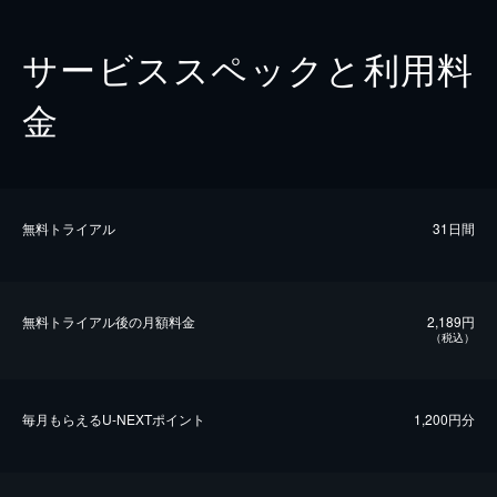
サービススペックと利用料
金
無料トライアル
31日間
無料トライアル後の⽉額料金
2,189円
（税込）
毎⽉もらえるU-NEXTポイント
1,200円分