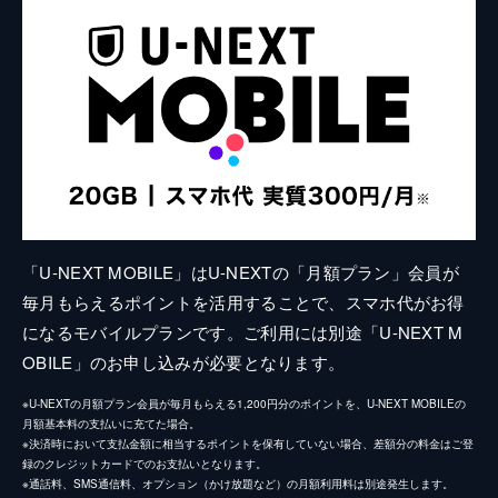
「U-NEXT MOBILE」はU-NEXTの「月額プラン」会員が
毎月もらえるポイントを活用することで、スマホ代がお得
になるモバイルプランです。ご利用には別途「U-NEXT M
OBILE」のお申し込みが必要となります。
※U-NEXTの月額プラン会員が毎月もらえる1,200円分のポイントを、U-NEXT MOBILEの
月額基本料の支払いに充てた場合。
※決済時において支払金額に相当するポイントを保有していない場合、差額分の料金はご登
録のクレジットカードでのお支払いとなります。
※通話料、SMS通信料、オプション（かけ放題など）の月額利用料は別途発生します。