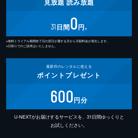
見放題
読み放題
0
31
日間
円
※
※無料トライアル期間終了日の翌日が属する月から月額料金が発生します。
※日割りでのご請求はいたしません。
最新作の
レンタルに使える
ポイント
プレゼント
600
円分
U-NEXTがお届けするサービスを、31日間ゆっくりと
お試しください。