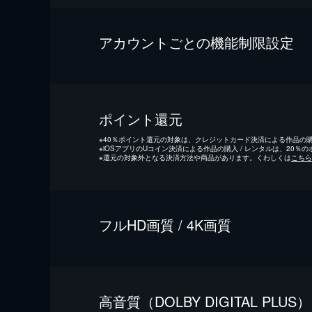
アカウントごとの機能制限設定
ポイント還元
※
40％ポイント還元の対象は、クレジットカード決済による作品の購入
※
iOSアプリのUコイン決済による作品の購入 / レンタルは、20％
※
還元の対象外となる決済方法や商品があります。くわしくは
こちら
フルHD画質 / 4K画質
⾼⾳質（DOLBY DIGITAL PLUS）