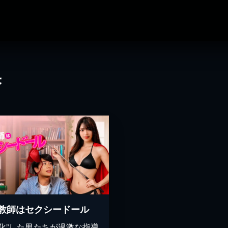
果
教師はセクシードール
カ化”した男たちが過激な指導