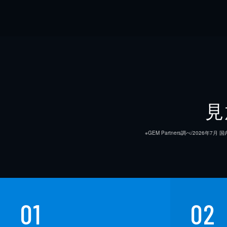
見
※GEM Partners調べ/20
01
02