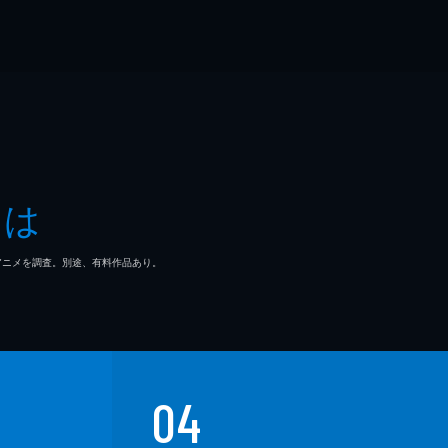
とは
マ/アニメを調査。別途、有料作品あり。
04