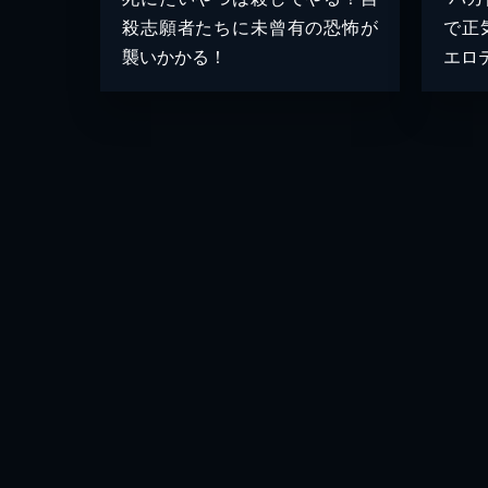
殺志願者たちに未曾有の恐怖が
で正
襲いかかる！
エロ