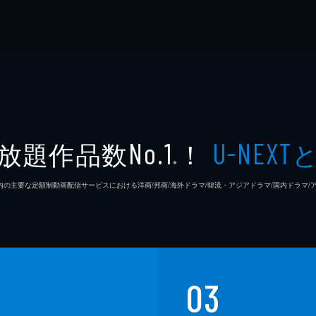
放題作品数
！
No.1
U-NEXT
※
26年7⽉ 国内の主要な定額制動画配信サービスにおける洋画/邦画/海外ドラマ/韓流・アジアドラマ/国内ドラ
03