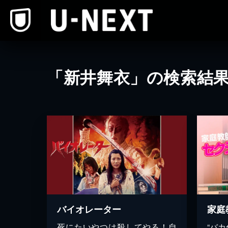
本文へスキップ
「新井舞衣」の検索結
バイオレーター
家庭
死にたいやつは殺してやる！自
“バ