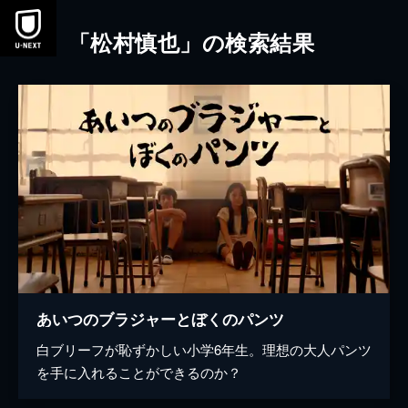
本文へスキップ
「松村慎也」の検索結果
あいつのブラジャーとぼくのパンツ
白ブリーフが恥ずかしい小学6年生。理想の大人パンツ
を手に入れることができるのか？