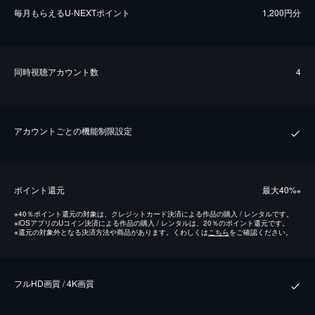
毎⽉もらえるU-NEXTポイント
1,200円分
同時視聴アカウント数
4
アカウントごとの機能制限設定
ポイント還元
最⼤40%
※
※
40％ポイント還元の対象は、クレジットカード決済による作品の購入 / レンタルです。
※
iOSアプリのUコイン決済による作品の購入 / レンタルは、20％のポイント還元です。
※
還元の対象外となる決済方法や商品があります。くわしくは
こちら
をご確認ください。
フルHD画質 / 4K画質