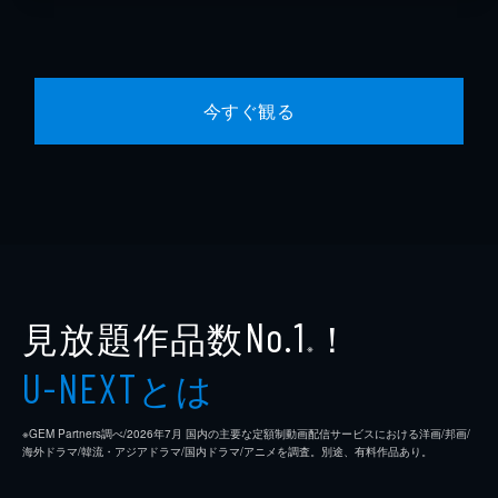
今すぐ観る
見放題作品数
！
No.1
※
とは
U-NEXT
※GEM Partners調べ/2026年7⽉ 国内の主要な定額制動画配信サービスにおける洋画/邦画/
海外ドラマ/韓流・アジアドラマ/国内ドラマ/アニメを調査。別途、有料作品あり。