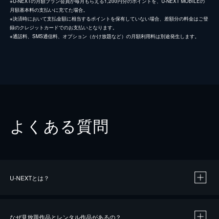
※U-NEXTの月額プラン会員が毎月もらえる1,200円分のポイントを、U-NEXT MOBILEの
月額基本料の支払いに充てた場合。
※決済時において支払金額に相当するポイントを保有していない場合、差額分の料金はご登
録のクレジットカードでのお支払いとなります。
※通話料、SMS通信料、オプション（かけ放題など）の月額利用料は別途発生します。
よくある質問
U-NEXTとは？
なぜ見放題作品とレンタル作品があるの？