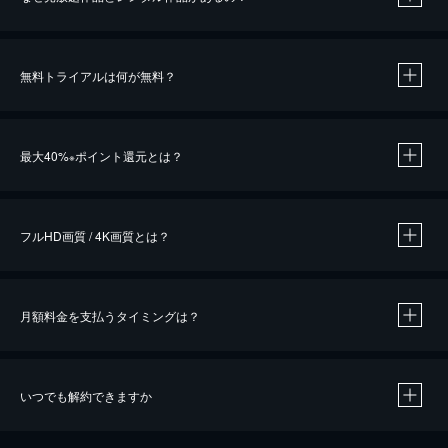
無料トライアルは何が無料？
※
最大40%
ポイント還元とは？
※
※
作品によって必要なポイントが異なります。
フルHD画質 / 4K画質とは？
月額料金を支払うタイミングは？
※
40％ポイント還元の対象は、クレジットカード決済による作品の購入 / レンタルです。
※
iOSアプリのUコイン決済による作品の購入 / レンタルは、20％のポイント還元です。
※
還元の対象外となる決済方法や商品があります。くわしくは
こちら
をご確認ください。
いつでも解約できますか