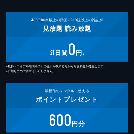
420,000
本以上の動画 /
210
誌以上の雑誌が
見放題
読み放題
0
31
日間
円
※
※無料トライアル期間終了日の翌日が属する月から月額料金が発生します。
※日割りでのご請求はいたしません。
最新作の
レンタルに使える
ポイント
プレゼント
600
円分