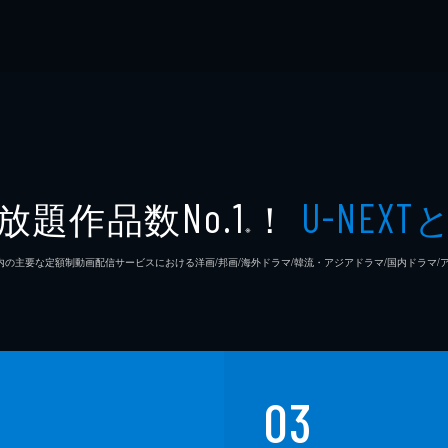
放題作品数
！
No.1
U-NEXT
※
26年7⽉ 国内の主要な定額制動画配信サービスにおける洋画/邦画/海外ドラマ/韓流・アジアドラマ/国内ドラ
03