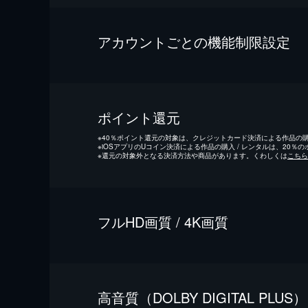
アカウントごとの機能制限設定
ポイント還元
※
40％ポイント還元の対象は、クレジットカード決済による作品の購入
※
iOSアプリのUコイン決済による作品の購入 / レンタルは、20％
※
還元の対象外となる決済方法や商品があります。くわしくは
こちら
フルHD画質 / 4K画質
⾼⾳質（DOLBY DIGITAL PLUS）