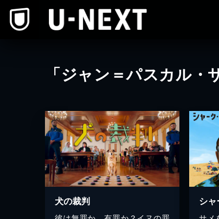
本文へスキップ
「ジャン＝パスカル・
犬の裁判
シャ
彼は無罪か、有罪か？イヌの罪
サメ