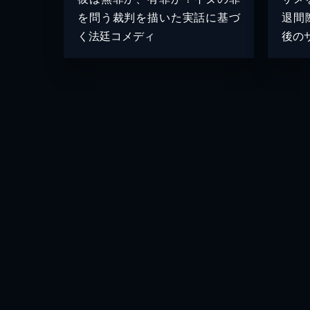
を問う裁判を描いた実話に基づ
退間
く法廷コメディ
後のサ