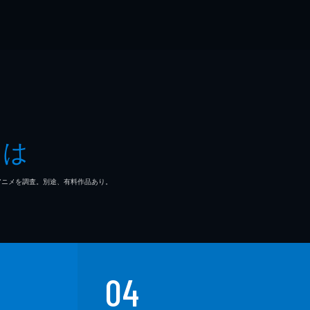
とは
マ/アニメを調査。別途、有料作品あり。
04