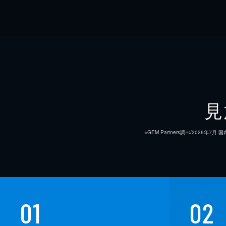
見
※GEM Partners調べ/20
01
02