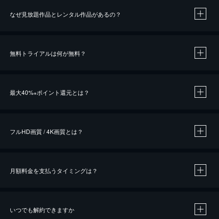
なぜ見放題作品とレンタル作品があるの？
無料トライアルは何が無料？
※
最大40%
ポイント還元とは？
※
※
作品によって必要なポイントが異なります。
フルHD画質 / 4K画質とは？
月額料金を支払うタイミングは？
※
40％ポイント還元の対象は、クレジットカード決済による作品の購入 / レンタルです。
※
iOSアプリのUコイン決済による作品の購入 / レンタルは、20％のポイント還元です。
※
還元の対象外となる決済方法や商品があります。くわしくは
こちら
をご確認ください。
いつでも解約できますか