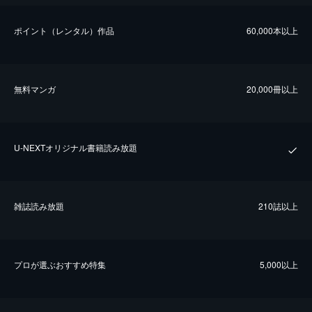
ポイント（レンタル）作品
60,000本以上
無料マンガ
20,000冊以上
U-NEXTオリジナル書籍読み放題
雑誌読み放題
210誌以上
プロが選ぶおすすめ特集
5,000以上