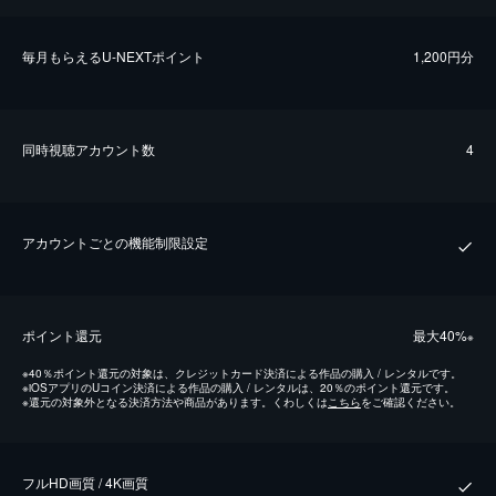
毎⽉もらえるU-NEXTポイント
1,200円分
同時視聴アカウント数
4
アカウントごとの機能制限設定
ポイント還元
最⼤40%
※
※
40％ポイント還元の対象は、クレジットカード決済による作品の購入 / レンタルです。
※
iOSアプリのUコイン決済による作品の購入 / レンタルは、20％のポイント還元です。
※
還元の対象外となる決済方法や商品があります。くわしくは
こちら
をご確認ください。
フルHD画質 / 4K画質