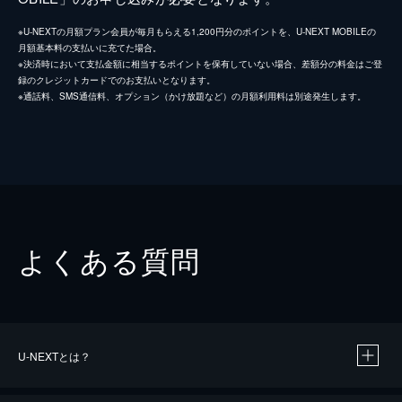
※U-NEXTの月額プラン会員が毎月もらえる1,200円分のポイントを、U-NEXT MOBILEの
月額基本料の支払いに充てた場合。
※決済時において支払金額に相当するポイントを保有していない場合、差額分の料金はご登
録のクレジットカードでのお支払いとなります。
※通話料、SMS通信料、オプション（かけ放題など）の月額利用料は別途発生します。
よくある質問
U-NEXTとは？