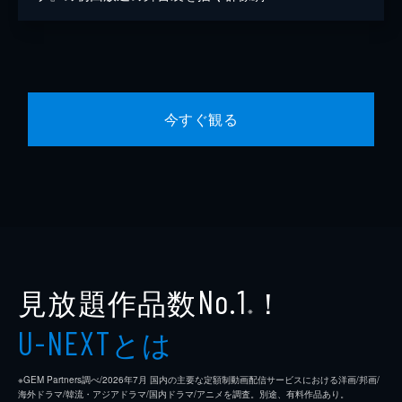
今すぐ観る
見放題作品数
！
No.1
※
とは
U-NEXT
※GEM Partners調べ/2026年7⽉ 国内の主要な定額制動画配信サービスにおける洋画/邦画/
海外ドラマ/韓流・アジアドラマ/国内ドラマ/アニメを調査。別途、有料作品あり。