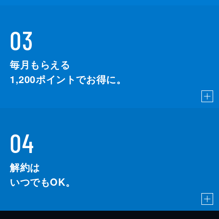
03
毎月もらえる
1,200
ポイントでお得に。
04
解約は
いつでもOK。