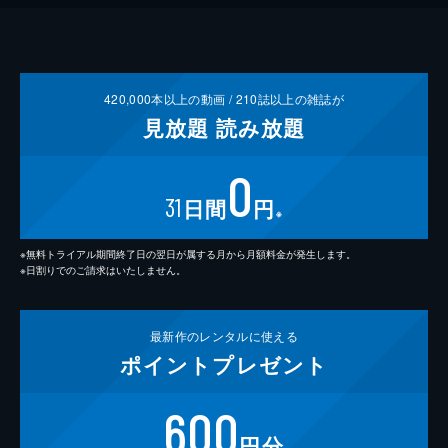
420,000
本以上の動画 /
210
誌以上の雑誌が
見放題
読み放題
0
31
日間
円
※
※無料トライアル期間終了日の翌日が属する月から月額料金が発生します。
※日割りでのご請求はいたしません。
最新作の
レンタルに使える
ポイント
プレゼント
600
円分