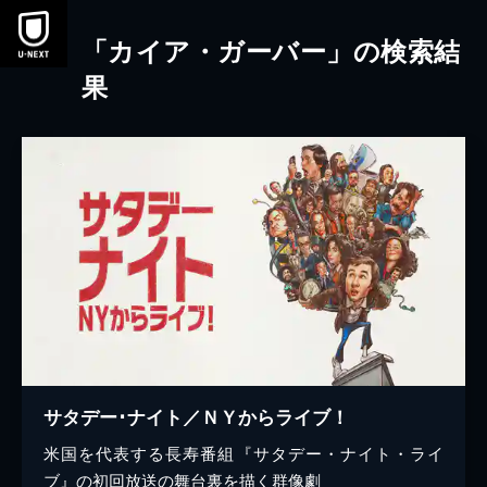
本文へスキップ
「カイア・ガーバー」の検索結
果
サタデー･ナイト／ＮＹからライブ！
米国を代表する長寿番組『サタデー・ナイト・ライ
ブ』の初回放送の舞台裏を描く群像劇