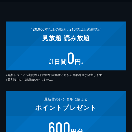
420,000
本以上の動画 /
210
誌以上の雑誌が
見放題
読み放題
0
31
日間
円
※
※無料トライアル期間終了日の翌日が属する月から月額料金が発生します。
※日割りでのご請求はいたしません。
最新作の
レンタルに使える
ポイント
プレゼント
600
円分