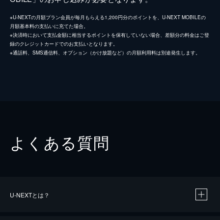
※U-NEXTの月額プラン会員が毎月もらえる1,200円分のポイントを、U-NEXT MOBILEの
月額基本料の支払いに充てた場合。
※決済時において支払金額に相当するポイントを保有していない場合、差額分の料金はご登
録のクレジットカードでのお支払いとなります。
※通話料、SMS通信料、オプション（かけ放題など）の月額利用料は別途発生します。
よくある質問
U-NEXTとは？