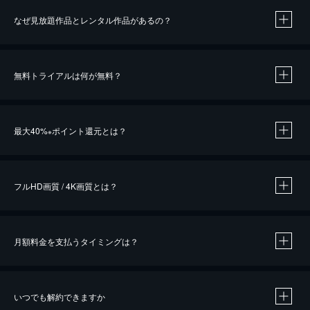
なぜ見放題作品とレンタル作品があるの？
無料トライアルは何が無料？
※
最大40%
ポイント還元とは？
※
※
作品によって必要なポイントが異なります。
フルHD画質 / 4K画質とは？
月額料金を支払うタイミングは？
※
40％ポイント還元の対象は、クレジットカード決済による作品の購入 / レンタルです。
※
iOSアプリのUコイン決済による作品の購入 / レンタルは、20％のポイント還元です。
※
還元の対象外となる決済方法や商品があります。くわしくは
こちら
をご確認ください。
いつでも解約できますか