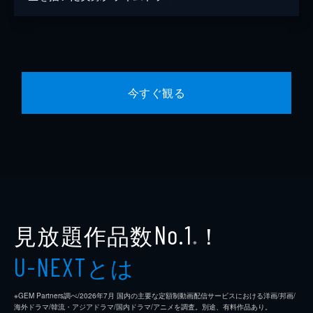
今すぐ観る
見放題作品数
！
No.1
※
とは
U-NEXT
※GEM Partners調べ/2026年7⽉ 国内の主要な定額制動画配信サービスにおける洋画/邦画/
海外ドラマ/韓流・アジアドラマ/国内ドラマ/アニメを調査。別途、有料作品あり。