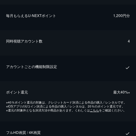
毎⽉もらえるU-NEXTポイント
1,200円分
同時視聴アカウント数
4
アカウントごとの機能制限設定
ポイント還元
最⼤40%
※
※
40％ポイント還元の対象は、クレジットカード決済による作品の購入 / レンタルです。
※
iOSアプリのUコイン決済による作品の購入 / レンタルは、20％のポイント還元です。
※
還元の対象外となる決済方法や商品があります。くわしくは
こちら
をご確認ください。
フルHD画質 / 4K画質