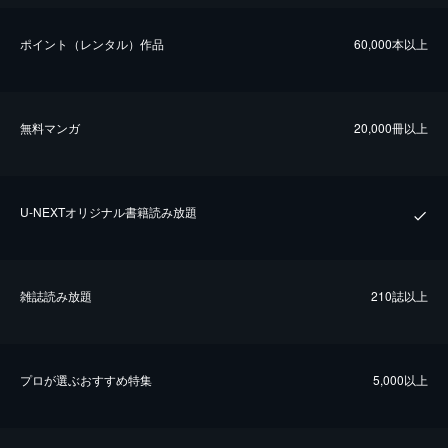
ポイント（レンタル）作品
60,000本以上
無料マンガ
20,000冊以上
U-NEXTオリジナル書籍読み放題
雑誌読み放題
210誌以上
プロが選ぶおすすめ特集
5,000以上