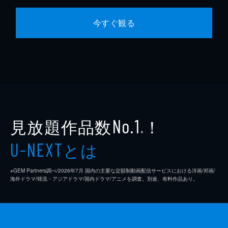
今すぐ観る
見放題作品数
！
No.1
※
とは
U-NEXT
※GEM Partners調べ/2026年7⽉ 国内の主要な定額制動画配信サービスにおける洋画/邦画/
海外ドラマ/韓流・アジアドラマ/国内ドラマ/アニメを調査。別途、有料作品あり。