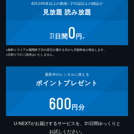
420,000
本以上の動画 /
210
誌以上の雑誌が
見放題
読み放題
0
31
日間
円
※
※無料トライアル期間終了日の翌日が属する月から月額料金が発生します。
※日割りでのご請求はいたしません。
最新作の
レンタルに使える
ポイント
プレゼント
600
円分
U-NEXTがお届けするサービスを、31日間ゆっくりと
お試しください。