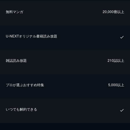
無料マンガ
20,000冊以上
U-NEXTオリジナル書籍読み放題
雑誌読み放題
210誌以上
プロが選ぶおすすめ特集
5,000以上
いつでも解約できる