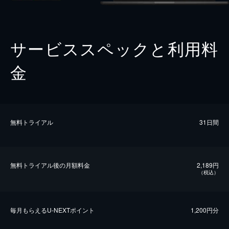
サービススペックと利用料
金
無料トライアル
31日間
無料トライアル後の⽉額料金
2,189円
（税込）
毎⽉もらえるU-NEXTポイント
1,200円分