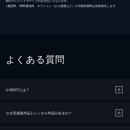
録のクレジットカードでのお支払いとなります。
※通話料、SMS通信料、オプション（かけ放題など）の月額利用料は別途発生します。
よくある質問
U-NEXTとは？
なぜ見放題作品とレンタル作品があるの？