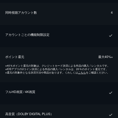
同時視聴アカウント数
4
アカウントごとの機能制限設定
ポイント還元
最⼤40%
※
※
40％ポイント還元の対象は、クレジットカード決済による作品の購入 / レンタルです。
※
iOSアプリのUコイン決済による作品の購入 / レンタルは、20％のポイント還元です。
※
還元の対象外となる決済方法や商品があります。くわしくは
こちら
をご確認ください。
フルHD画質 / 4K画質
⾼⾳質（DOLBY DIGITAL PLUS）