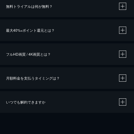
無料トライアルは何が無料？
※
最大40%
ポイント還元とは？
※
※
作品によって必要なポイントが異なります。
フルHD画質 / 4K画質とは？
月額料金を支払うタイミングは？
※
40％ポイント還元の対象は、クレジットカード決済による作品の購入 / レンタルです。
※
iOSアプリのUコイン決済による作品の購入 / レンタルは、20％のポイント還元です。
※
還元の対象外となる決済方法や商品があります。くわしくは
こちら
をご確認ください。
いつでも解約できますか