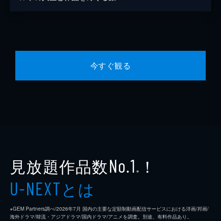
今すぐ観る
見放題作品数
！
No.1
※
とは
U-NEXT
※GEM Partners調べ/2026年7⽉ 国内の主要な定額制動画配信サービスにおける洋画/邦画/
海外ドラマ/韓流・アジアドラマ/国内ドラマ/アニメを調査。別途、有料作品あり。