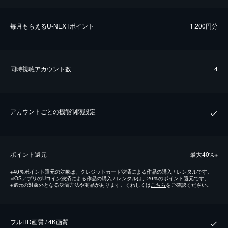
毎⽉もらえるU-NEXTポイント
1,200円分
同時視聴アカウント数
4
アカウントごとの機能制限設定
ポイント還元
最⼤40%
※
※
40％ポイント還元の対象は、クレジットカード決済による作品の購入 / レンタルです。
※
iOSアプリのUコイン決済による作品の購入 / レンタルは、20％のポイント還元です。
※
還元の対象外となる決済方法や商品があります。くわしくは
こちら
をご確認ください。
フルHD画質 / 4K画質