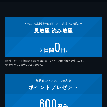
420,000
本以上の動画 /
210
誌以上の雑誌が
見放題
読み放題
0
31
日間
円
※
※無料トライアル期間終了日の翌日が属する月から月額料金が発生します。
※日割りでのご請求はいたしません。
最新作の
レンタルに使える
ポイント
プレゼント
600
円分