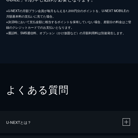
※U-NEXTの月額プラン会員が毎月もらえる1,200円分のポイントを、U-NEXT MOBILEの
月額基本料の支払いに充てた場合。
※決済時において支払金額に相当するポイントを保有していない場合、差額分の料金はご登
録のクレジットカードでのお支払いとなります。
※通話料、SMS通信料、オプション（かけ放題など）の月額利用料は別途発生します。
よくある質問
U-NEXTとは？