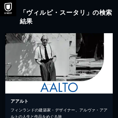
本文へスキップ
「ヴィルピ・スータリ」の検索
結果
アアルト
フィンランドの建築家・デザイナー、アルヴァ・アア
ルトの人生と作品をめぐる旅