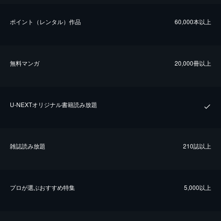
ポイント（レンタル）作品
60,000本以上
無料マンガ
20,000冊以上
U-NEXTオリジナル書籍読み放題
雑誌読み放題
210誌以上
プロが選ぶおすすめ特集
5,000以上