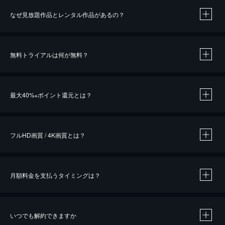
なぜ見放題作品とレンタル作品があるの？
無料トライアルは何が無料？
※
最大40%
ポイント還元とは？
※
※
作品によって必要なポイントが異なります。
フルHD画質 / 4K画質とは？
月額料金を支払うタイミングは？
※
40％ポイント還元の対象は、クレジットカード決済による作品の購入 / レンタルです。
※
iOSアプリのUコイン決済による作品の購入 / レンタルは、20％のポイント還元です。
※
還元の対象外となる決済方法や商品があります。くわしくは
こちら
をご確認ください。
いつでも解約できますか