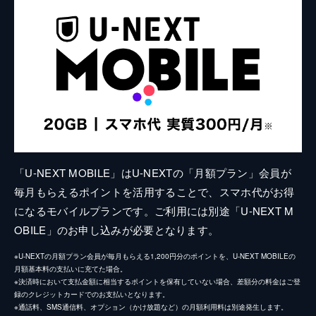
「U-NEXT MOBILE」はU-NEXTの「月額プラン」会員が
毎月もらえるポイントを活用することで、スマホ代がお得
になるモバイルプランです。ご利用には別途「U-NEXT M
OBILE」のお申し込みが必要となります。
※U-NEXTの月額プラン会員が毎月もらえる1,200円分のポイントを、U-NEXT MOBILEの
月額基本料の支払いに充てた場合。
※決済時において支払金額に相当するポイントを保有していない場合、差額分の料金はご登
録のクレジットカードでのお支払いとなります。
※通話料、SMS通信料、オプション（かけ放題など）の月額利用料は別途発生します。