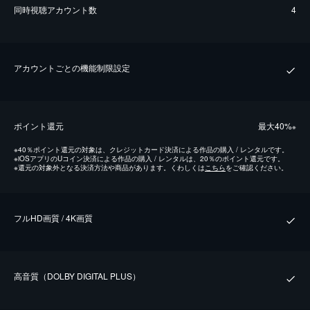
同時視聴アカウント数
4
アカウントごとの機能制限設定
ポイント還元
最⼤40%
※
※
40％ポイント還元の対象は、クレジットカード決済による作品の購入 / レンタルです。
※
iOSアプリのUコイン決済による作品の購入 / レンタルは、20％のポイント還元です。
※
還元の対象外となる決済方法や商品があります。くわしくは
こちら
をご確認ください。
フルHD画質 / 4K画質
⾼⾳質（DOLBY DIGITAL PLUS）