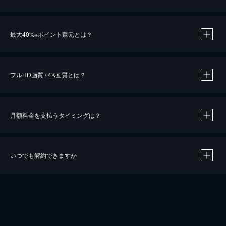
※
最大40%
ポイント還元とは？
※
※
作品によって必要なポイントが異なります。
フルHD画質 / 4K画質とは？
月額料金を支払うタイミングは？
※
40％ポイント還元の対象は、クレジットカード決済による作品の購入 / レンタルです。
※
iOSアプリのUコイン決済による作品の購入 / レンタルは、20％のポイント還元です。
※
還元の対象外となる決済方法や商品があります。くわしくは
こちら
をご確認ください。
いつでも解約できますか
こちら