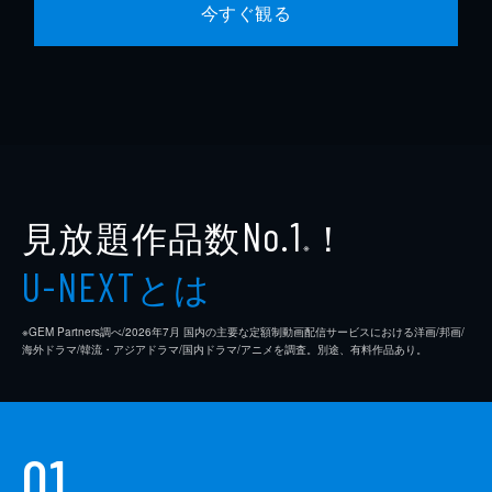
今すぐ観る
見放題作品数
！
No.1
※
とは
U-NEXT
※GEM Partners調べ/2026年7⽉ 国内の主要な定額制動画配信サービスにおける洋画/邦画/
海外ドラマ/韓流・アジアドラマ/国内ドラマ/アニメを調査。別途、有料作品あり。
01