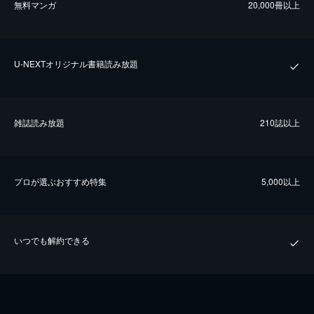
無料マンガ
20,000冊以上
U-NEXTオリジナル書籍読み放題
雑誌読み放題
210誌以上
プロが選ぶおすすめ特集
5,000以上
いつでも解約できる