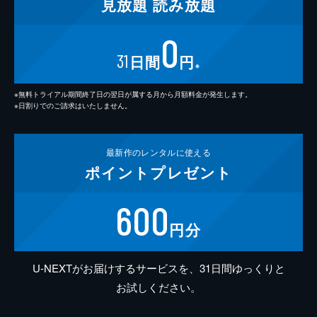
見放題
読み放題
0
31
日間
円
※
※無料トライアル期間終了日の翌日が属する月から月額料金が発生します。
※日割りでのご請求はいたしません。
最新作の
レンタルに使える
ポイント
プレゼント
600
円分
U-NEXTがお届けするサービスを、31日間ゆっくりと
お試しください。