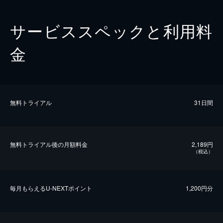
サービススペックと利用料
金
無料トライアル
31日間
無料トライアル後の⽉額料金
2,189円
（税込）
毎⽉もらえるU-NEXTポイント
1,200円分