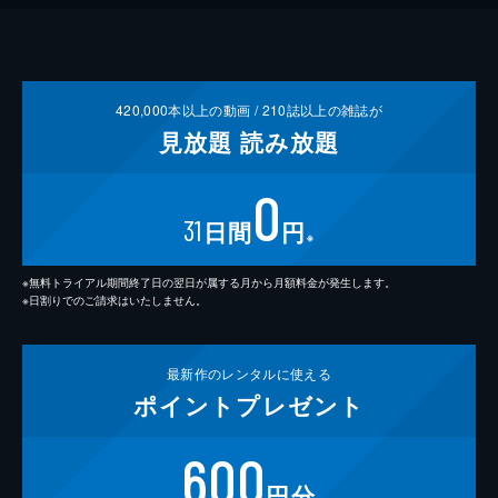
420,000
本以上の動画 /
210
誌以上の雑誌が
見放題
読み放題
0
31
日間
円
※
※無料トライアル期間終了日の翌日が属する月から月額料金が発生します。
※日割りでのご請求はいたしません。
最新作の
レンタルに使える
ポイント
プレゼント
600
円分