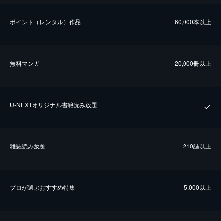
ポイント（レンタル）作品
60,000本以上
無料マンガ
20,000冊以上
U-NEXTオリジナル書籍読み放題
雑誌読み放題
210誌以上
プロが選ぶおすすめ特集
5,000以上