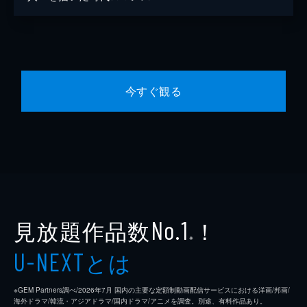
今すぐ観る
見放題作品数
！
No.1
※
とは
U-NEXT
※GEM Partners調べ/2026年7⽉ 国内の主要な定額制動画配信サービスにおける洋画/邦画/
海外ドラマ/韓流・アジアドラマ/国内ドラマ/アニメを調査。別途、有料作品あり。