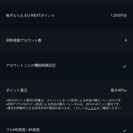
毎⽉もらえるU-NEXTポイント
1,200円分
同時視聴アカウント数
4
アカウントごとの機能制限設定
ポイント還元
最⼤40%
※
※
40％ポイント還元の対象は、クレジットカード決済による作品の購入 / レンタルです。
※
iOSアプリのUコイン決済による作品の購入 / レンタルは、20％のポイント還元です。
※
還元の対象外となる決済方法や商品があります。くわしくは
こちら
をご確認ください。
フルHD画質 / 4K画質