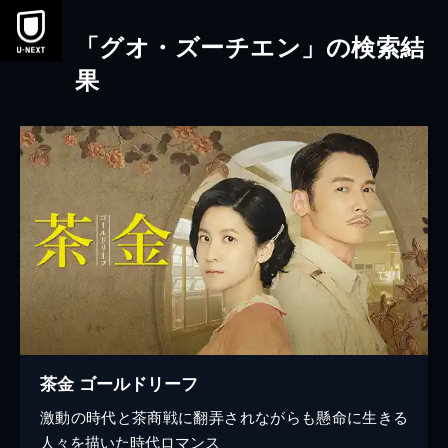
本文へスキップ
「グオ・ズーチエン」の検索結
果
茶金 ゴールドリーフ
激動の時代と茶商戦に翻弄されながらも懸命に生きる
人々を描いた時代ロマンス