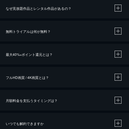
なぜ見放題作品とレンタル作品があるの？
無料トライアルは何が無料？
※
最大40%
ポイント還元とは？
※
※
作品によって必要なポイントが異なります。
フルHD画質 / 4K画質とは？
月額料金を支払うタイミングは？
※
40％ポイント還元の対象は、クレジットカード決済による作品の購入 / レンタルです。
※
iOSアプリのUコイン決済による作品の購入 / レンタルは、20％のポイント還元です。
※
還元の対象外となる決済方法や商品があります。くわしくは
こちら
をご確認ください。
いつでも解約できますか