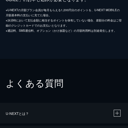
※U-NEXTの月額プラン会員が毎月もらえる1,200円分のポイントを、U-NEXT MOBILEの
月額基本料の支払いに充てた場合。
※決済時において支払金額に相当するポイントを保有していない場合、差額分の料金はご登
録のクレジットカードでのお支払いとなります。
※通話料、SMS通信料、オプション（かけ放題など）の月額利用料は別途発生します。
よくある質問
U-NEXTとは？