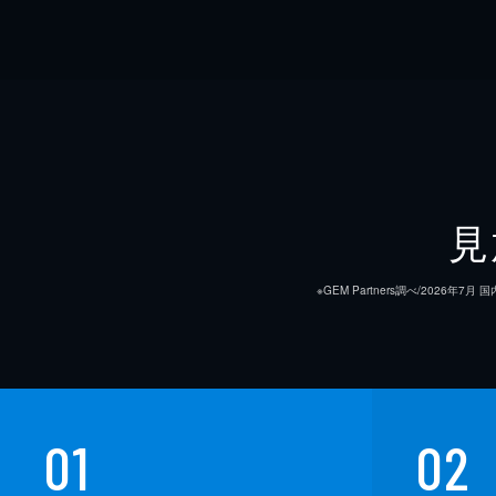
見
※GEM Partners調べ/20
01
02