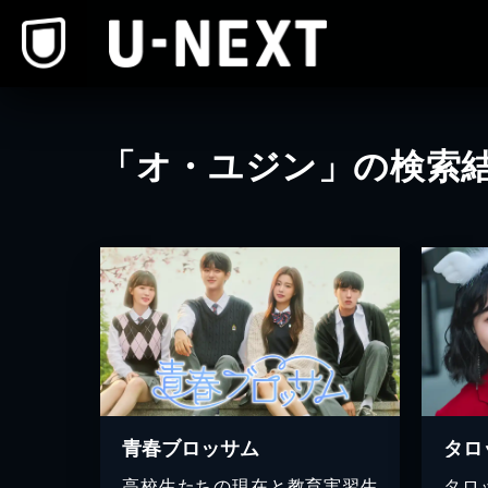
本文へスキップ
「オ・ユジン」の検索
青春ブロッサム
タロ
高校生たちの現在と教育実習生
タロ