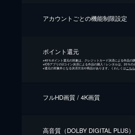
アカウントごとの機能制限設定
ポイント還元
※
40％ポイント還元の対象は、クレジットカード決済による作品の購入
※
iOSアプリのUコイン決済による作品の購入 / レンタルは、20％
※
還元の対象外となる決済方法や商品があります。くわしくは
こちら
フルHD画質 / 4K画質
⾼⾳質（DOLBY DIGITAL PLUS）