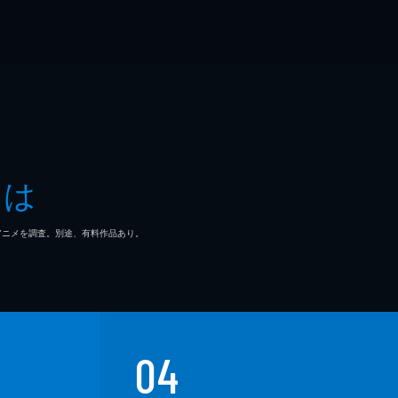
とは
マ/アニメを調査。別途、有料作品あり。
04