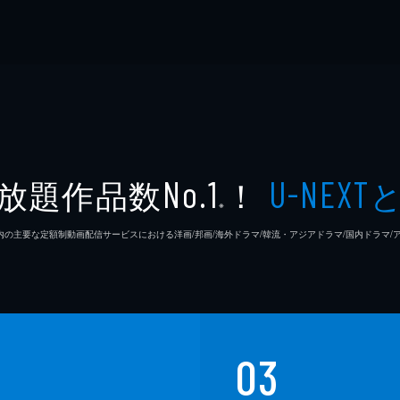
放題作品数
！
No.1
U-NEXT
※
26年7⽉ 国内の主要な定額制動画配信サービスにおける洋画/邦画/海外ドラマ/韓流・アジアドラマ/国内ドラ
03