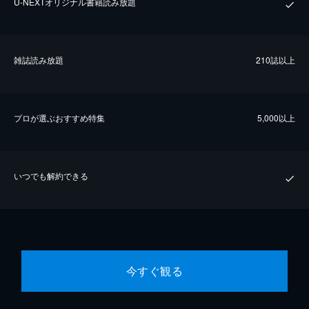
U-NEXTオリジナル書籍読み放題
雑誌読み放題
210誌以上
プロが選ぶおすすめ特集
5,000以上
いつでも解約できる
今すぐ観る