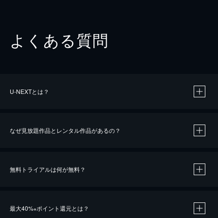
よくある質問
U-NEXTとは？
なぜ見放題作品とレンタル作品があるの？
無料トライアルは何が無料？
※
最大40%
ポイント還元とは？
※