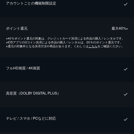
アカウントごとの機能制限設定
ポイント還元
最⼤40%
※
※
40％ポイント還元の対象は、クレジットカード決済による作品の購入 / レンタルです。
※
iOSアプリのUコイン決済による作品の購入 / レンタルは、20％のポイント還元です。
※
還元の対象外となる決済方法や商品があります。くわしくは
こちら
をご確認ください。
フルHD画質 / 4K画質
⾼⾳質（DOLBY DIGITAL PLUS）
テレビ / スマホ / PCなどに対応