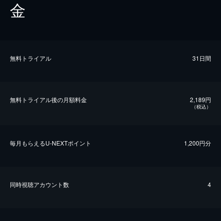
金
無料トライアル
31日間
無料トライアル後の⽉額料金
2,189円
（税込）
毎⽉もらえるU-NEXTポイント
1,200円分
同時視聴アカウント数
4