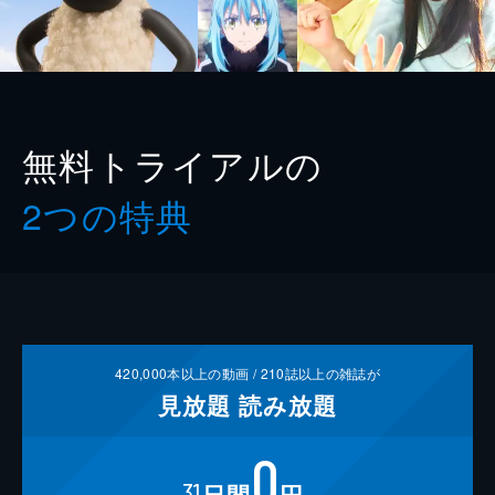
無料トライアルの
2つの特典
420,000
本以上の動画 /
210
誌以上の雑誌が
見放題
読み放題
0
31
日間
円