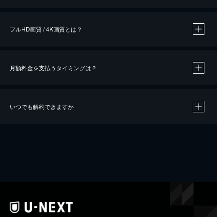
※
作品によって必要なポイントが異なります。
フルHD画質 / 4K画質とは？
月額料金を支払うタイミングは？
※
40％ポイント還元の対象は、クレジットカード決済による作品の購入 / レンタルです。
※
iOSアプリのUコイン決済による作品の購入 / レンタルは、20％のポイント還元です。
※
還元の対象外となる決済方法や商品があります。くわしくは
こちら
をご確認ください。
いつでも解約できますか
こちら