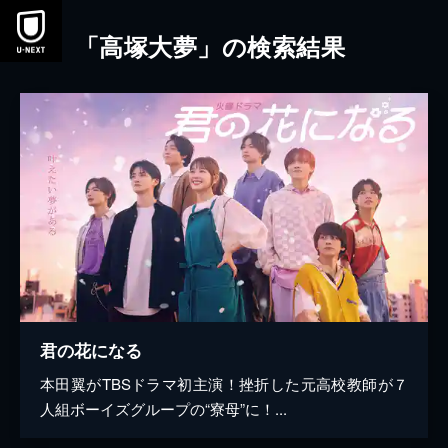
本文へスキップ
「高塚大夢」の検索結果
君の花になる
本田翼がTBSドラマ初主演！挫折した元高校教師が７
人組ボーイズグループの“寮母”に！...