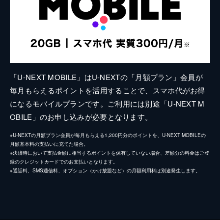
「U-NEXT MOBILE」はU-NEXTの「月額プラン」会員が
毎月もらえるポイントを活用することで、スマホ代がお得
になるモバイルプランです。ご利用には別途「U-NEXT M
OBILE」のお申し込みが必要となります。
※U-NEXTの月額プラン会員が毎月もらえる1,200円分のポイントを、U-NEXT MOBILEの
月額基本料の支払いに充てた場合。
※決済時において支払金額に相当するポイントを保有していない場合、差額分の料金はご登
録のクレジットカードでのお支払いとなります。
※通話料、SMS通信料、オプション（かけ放題など）の月額利用料は別途発生します。