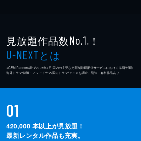
見放題作品数
！
No.1
※
とは
U-NEXT
※GEM Partners調べ/2026年7⽉ 国内の主要な定額制動画配信サービスにおける洋画/邦画/
海外ドラマ/韓流・アジアドラマ/国内ドラマ/アニメを調査。別途、有料作品あり。
01
420,000
本以上が見放題！
最新レンタル作品も充実。