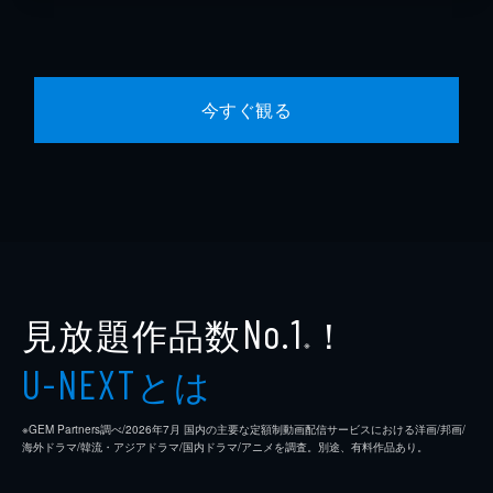
今すぐ観る
見放題作品数
！
No.1
※
とは
U-NEXT
※GEM Partners調べ/2026年7⽉ 国内の主要な定額制動画配信サービスにおける洋画/邦画/
海外ドラマ/韓流・アジアドラマ/国内ドラマ/アニメを調査。別途、有料作品あり。