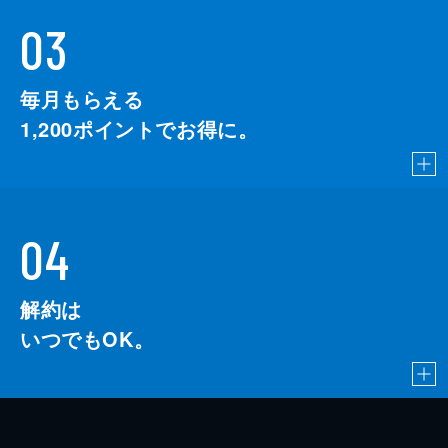
03
毎月もらえる
1,200
ポイントでお得に。
04
解約は
いつでもOK。