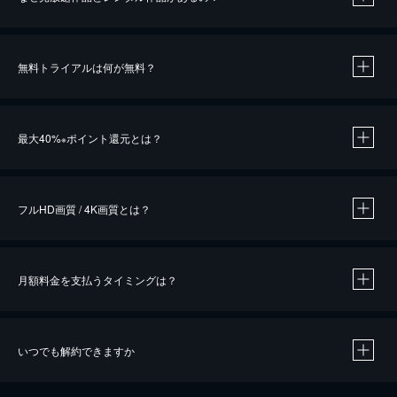
無料トライアルは何が無料？
※
最大40%
ポイント還元とは？
※
※
作品によって必要なポイントが異なります。
フルHD画質 / 4K画質とは？
月額料金を支払うタイミングは？
※
40％ポイント還元の対象は、クレジットカード決済による作品の購入 / レンタルです。
※
iOSアプリのUコイン決済による作品の購入 / レンタルは、20％のポイント還元です。
※
還元の対象外となる決済方法や商品があります。くわしくは
こちら
をご確認ください。
いつでも解約できますか