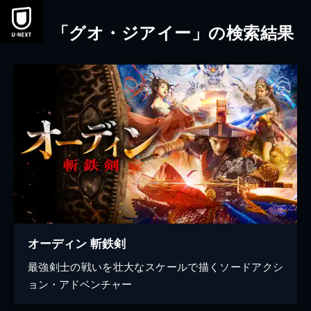
本文へスキップ
「グオ・ジアイー」の検索結果
オーディン 斬鉄剣
最強剣士の戦いを壮大なスケールで描くソードアクシ
ョン・アドベンチャー