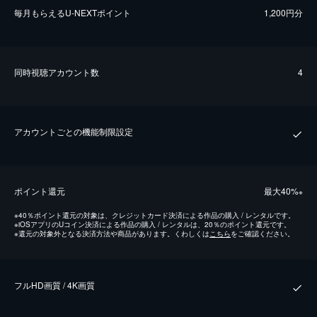
毎⽉もらえるU-NEXTポイント
1,200円分
同時視聴アカウント数
4
アカウントごとの機能制限設定
ポイント還元
最⼤40%
※
※
40％ポイント還元の対象は、クレジットカード決済による作品の購入 / レンタルです。
※
iOSアプリのUコイン決済による作品の購入 / レンタルは、20％のポイント還元です。
※
還元の対象外となる決済方法や商品があります。くわしくは
こちら
をご確認ください。
フルHD画質 / 4K画質