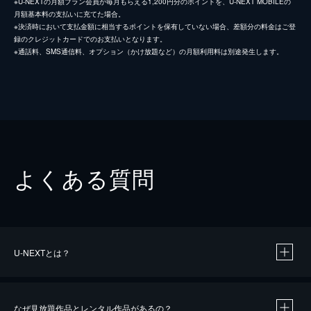
※U-NEXTの月額プラン会員が毎月もらえる1,200円分のポイントを、U-NEXT MOBILEの
月額基本料の支払いに充てた場合。
※決済時において支払金額に相当するポイントを保有していない場合、差額分の料金はご登
録のクレジットカードでのお支払いとなります。
※通話料、SMS通信料、オプション（かけ放題など）の月額利用料は別途発生します。
よくある質問
U-NEXTとは？
なぜ見放題作品とレンタル作品があるの？