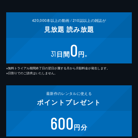
420,000
本以上の動画 /
210
誌以上の雑誌が
見放題
読み放題
0
31
日間
円
※
※無料トライアル期間終了日の翌日が属する月から月額料金が発生します。
※日割りでのご請求はいたしません。
最新作の
レンタルに使える
ポイント
プレゼント
600
円分