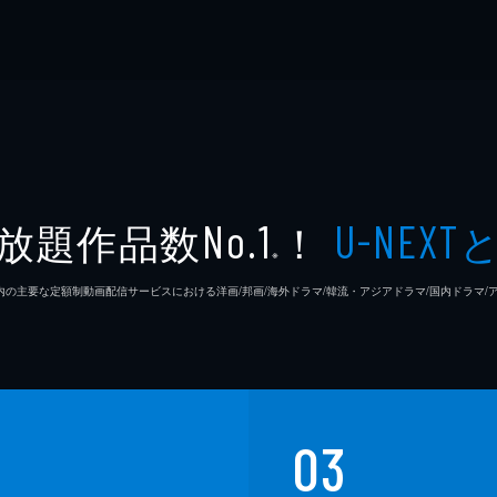
放題作品数
！
No.1
U-NEXT
※
26年7⽉ 国内の主要な定額制動画配信サービスにおける洋画/邦画/海外ドラマ/韓流・アジアドラマ/国内ドラ
03