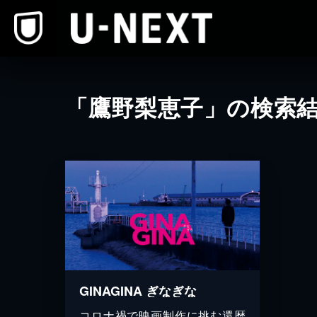
本文へスキップ
「鷹野梨恵子」の検索
GINAGINA ぎなぎな
コロナ禍で映画制作に挑む還暦