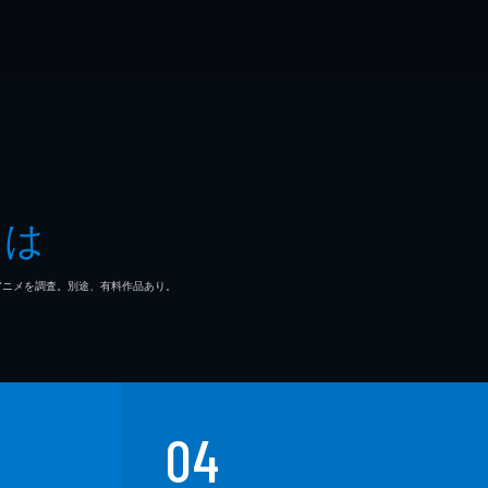
とは
マ/アニメを調査。別途、有料作品あり。
04