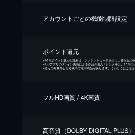
アカウントごとの機能制限設定
ポイント還元
※
40％ポイント還元の対象は、クレジットカード決済による作品の購入
※
iOSアプリのUコイン決済による作品の購入 / レンタルは、20％
※
還元の対象外となる決済方法や商品があります。くわしくは
こちら
フルHD画質 / 4K画質
⾼⾳質（DOLBY DIGITAL PLUS）