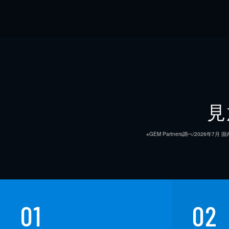
見
※GEM Partners調べ/20
01
02