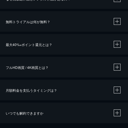
無料トライアルは何が無料？
※
最大40%
ポイント還元とは？
※
※
作品によって必要なポイントが異なります。
フルHD画質 / 4K画質とは？
月額料金を支払うタイミングは？
※
40％ポイント還元の対象は、クレジットカード決済による作品の購入 / レンタルです。
※
iOSアプリのUコイン決済による作品の購入 / レンタルは、20％のポイント還元です。
※
還元の対象外となる決済方法や商品があります。くわしくは
こちら
をご確認ください。
いつでも解約できますか