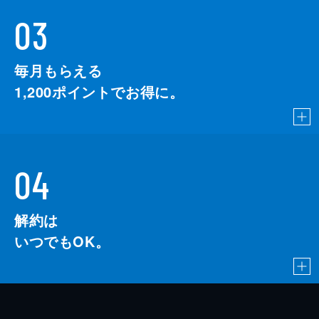
03
毎月もらえる
1,200
ポイントでお得に。
04
解約は
いつでもOK。