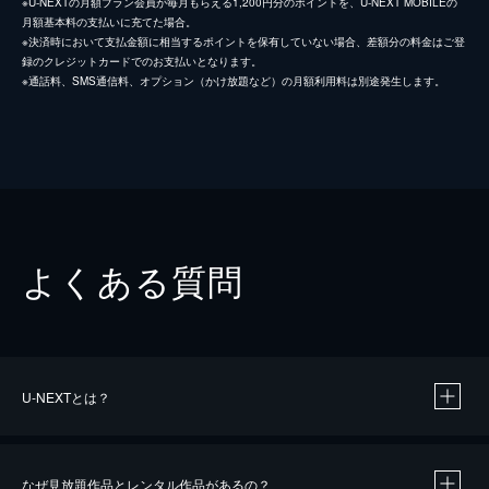
※U-NEXTの月額プラン会員が毎月もらえる1,200円分のポイントを、U-NEXT MOBILEの
月額基本料の支払いに充てた場合。
※決済時において支払金額に相当するポイントを保有していない場合、差額分の料金はご登
録のクレジットカードでのお支払いとなります。
※通話料、SMS通信料、オプション（かけ放題など）の月額利用料は別途発生します。
よくある質問
U-NEXTとは？
なぜ見放題作品とレンタル作品があるの？