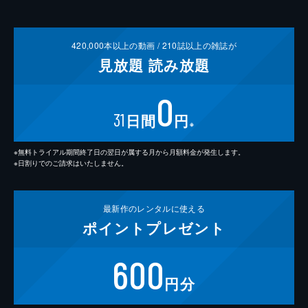
420,000
本以上の動画 /
210
誌以上の雑誌が
見放題
読み放題
0
31
日間
円
※
※無料トライアル期間終了日の翌日が属する月から月額料金が発生します。
※日割りでのご請求はいたしません。
最新作の
レンタルに使える
ポイント
プレゼント
600
円分