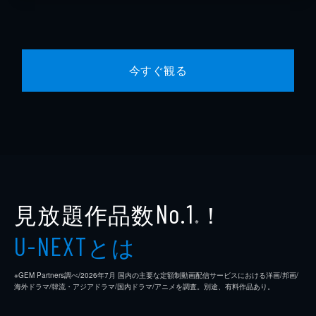
今すぐ観る
見放題作品数
！
No.1
※
とは
U-NEXT
※GEM Partners調べ/2026年7⽉ 国内の主要な定額制動画配信サービスにおける洋画/邦画/
海外ドラマ/韓流・アジアドラマ/国内ドラマ/アニメを調査。別途、有料作品あり。