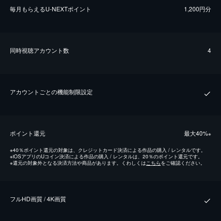
毎⽉もらえるU-NEXTポイント
1,200円分
同時視聴アカウント数
4
アカウントごとの機能制限設定
ポイント還元
最⼤40%
※
※
40％ポイント還元の対象は、クレジットカード決済による作品の購入 / レンタルです。
※
iOSアプリのUコイン決済による作品の購入 / レンタルは、20％のポイント還元です。
※
還元の対象外となる決済方法や商品があります。くわしくは
こちら
をご確認ください。
フルHD画質 / 4K画質