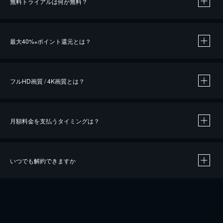
無料トライアルは何が無料？
※
最大40%
ポイント還元とは？
※
※
作品によって必要なポイントが異なります。
フルHD画質 / 4K画質とは？
月額料金を支払うタイミングは？
※
40％ポイント還元の対象は、クレジットカード決済による作品の購入 / レンタルです。
※
iOSアプリのUコイン決済による作品の購入 / レンタルは、20％のポイント還元です。
※
還元の対象外となる決済方法や商品があります。くわしくは
こちら
をご確認ください。
いつでも解約できますか