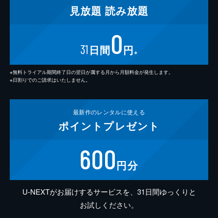
見放題
読み放題
0
31
日間
円
※
※無料トライアル期間終了日の翌日が属する月から月額料金が発生します。
※日割りでのご請求はいたしません。
最新作の
レンタルに使える
ポイント
プレゼント
600
円分
U-NEXTがお届けするサービスを、31日間ゆっくりと
お試しください。