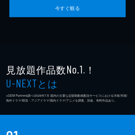
今すぐ観る
見放題作品数
！
No.1
※
とは
U-NEXT
※GEM Partners調べ/2026年7⽉ 国内の主要な定額制動画配信サービスにおける洋画/邦画/
海外ドラマ/韓流・アジアドラマ/国内ドラマ/アニメを調査。別途、有料作品あり。