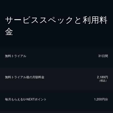
サービススペックと利用料
金
無料トライアル
31日間
無料トライアル後の⽉額料金
2,189円
（税込）
毎⽉もらえるU-NEXTポイント
1,200円分