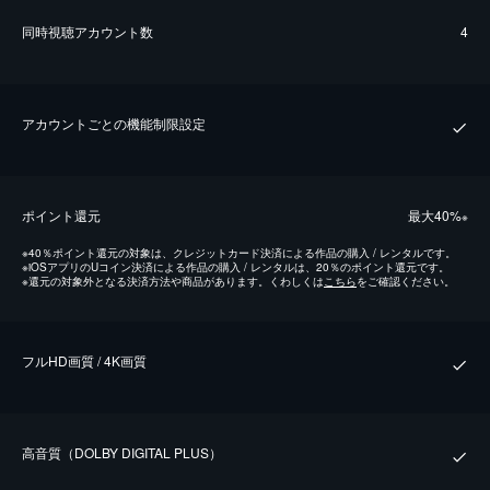
同時視聴アカウント数
4
アカウントごとの機能制限設定
ポイント還元
最⼤40%
※
※
40％ポイント還元の対象は、クレジットカード決済による作品の購入 / レンタルです。
※
iOSアプリのUコイン決済による作品の購入 / レンタルは、20％のポイント還元です。
※
還元の対象外となる決済方法や商品があります。くわしくは
こちら
をご確認ください。
フルHD画質 / 4K画質
⾼⾳質（DOLBY DIGITAL PLUS）