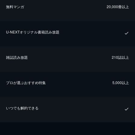
無料マンガ
20,000冊以上
U-NEXTオリジナル書籍読み放題
雑誌読み放題
210誌以上
プロが選ぶおすすめ特集
5,000以上
いつでも解約できる