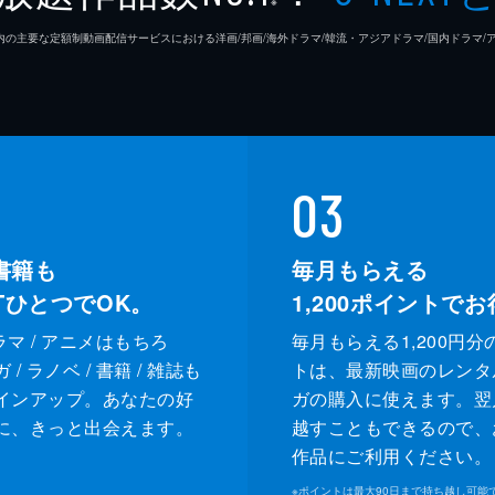
※
26年7⽉ 国内の主要な定額制動画配信サービスにおける洋画/邦画/海外ドラマ/韓流・アジアドラマ/国内ドラ
03
書籍も
毎月もらえる
XTひとつでOK。
1,200
ポイントでお
ドラマ / アニメはもちろ
毎月もらえる1,200円分
/ ラノベ / 書籍 / 雑誌も
トは、最新映画のレンタ
インアップ。あなたの好
ガの購入に使えます。翌
に、きっと出会えます。
越すこともできるので、
作品にご利用ください。
※
ポイントは最大90日まで持ち越し可能