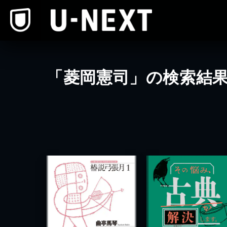
本文へスキップ
「菱岡憲司」の検索結