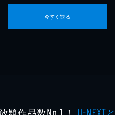
今すぐ観る
放題作品数
！
No.1
U-NEXT