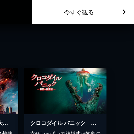
今すぐ観る
ツイスター 地球史上最大の怪物
クロコダイル パニック 殺戮の披露宴
？灼熱
幸せいっぱいの結婚式が惨劇の