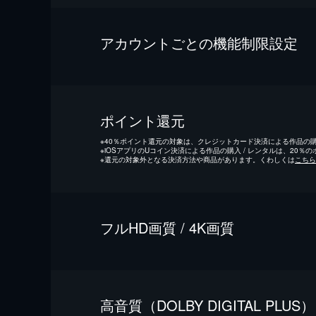
アカウントごとの機能制限設定
ポイント還元
※
40％ポイント還元の対象は、クレジットカード決済による作品の購入
※
iOSアプリのUコイン決済による作品の購入 / レンタルは、20％
※
還元の対象外となる決済方法や商品があります。くわしくは
こちら
フルHD画質 / 4K画質
⾼⾳質（DOLBY DIGITAL PLUS）