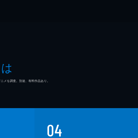
とは
マ/アニメを調査。別途、有料作品あり。
04