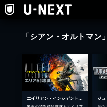
本文へスキップ
「シアン・オルトマン
エイリアン・インシデント エリア５１壊滅
ジュ
米軍の特殊精鋭部隊とエイリア
魔の