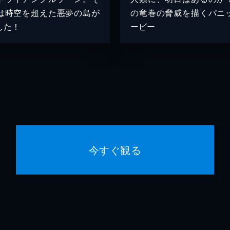
は時空を超えた悪夢の島が
の竜巻の脅威を描くパニ
した！
ービー
今すぐ観る