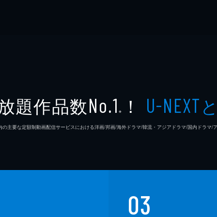
放題作品数
！
No.1
U-NEXT
※
26年7⽉ 国内の主要な定額制動画配信サービスにおける洋画/邦画/海外ドラマ/韓流・アジアドラマ/国内ドラ
03