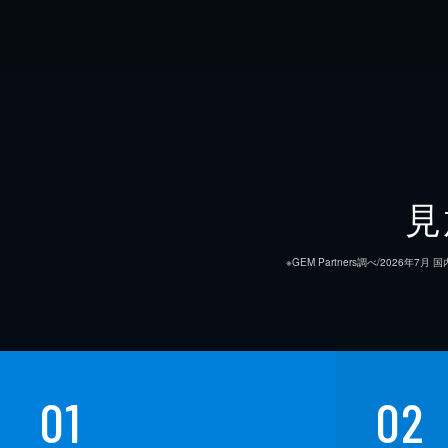
見
※GEM Partners調べ/20
01
02