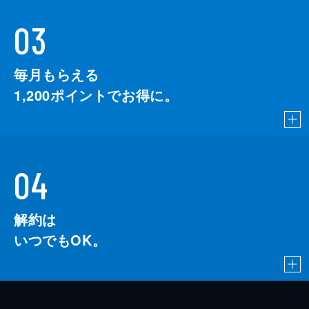
03
毎月もらえる
1,200
ポイントでお得に。
04
解約は
いつでもOK。