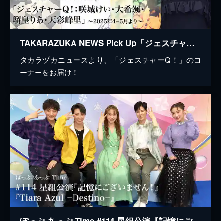
TAKARAZUKA NEWS Pick Up「ジェスチャーQ！：咲城けい・大希颯・瑠皇りあ・天彩峰里」～2025年4月-5月より～
タカラヅカニュースより、「ジェスチャーQ！」のコ
ーナーをお届け！
ぽっぷ あっぷ Time #114 星組公演『記憶にございません！』『Tiara Azul －Destino－』