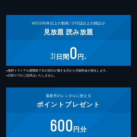
420,000
本以上の動画 /
210
誌以上の雑誌が
見放題
読み放題
0
31
日間
円
※
※無料トライアル期間終了日の翌日が属する月から月額料金が発生します。
※日割りでのご請求はいたしません。
最新作の
レンタルに使える
ポイント
プレゼント
600
円分