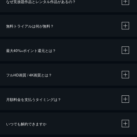
なぜ見放題作品とレンタル作品があるの？
無料トライアルは何が無料？
※
最大40%
ポイント還元とは？
※
※
作品によって必要なポイントが異なります。
フルHD画質 / 4K画質とは？
月額料金を支払うタイミングは？
※
40％ポイント還元の対象は、クレジットカード決済による作品の購入 / レンタルです。
※
iOSアプリのUコイン決済による作品の購入 / レンタルは、20％のポイント還元です。
※
還元の対象外となる決済方法や商品があります。くわしくは
こちら
をご確認ください。
いつでも解約できますか