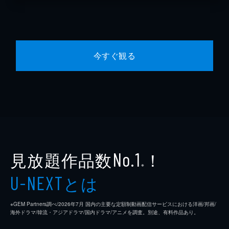
今すぐ観る
見放題作品数
！
No.1
※
とは
U-NEXT
※GEM Partners調べ/2026年7⽉ 国内の主要な定額制動画配信サービスにおける洋画/邦画/
海外ドラマ/韓流・アジアドラマ/国内ドラマ/アニメを調査。別途、有料作品あり。