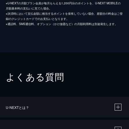
※U-NEXTの月額プラン会員が毎月もらえる1,200円分のポイントを、U-NEXT MOBILEの
月額基本料の支払いに充てた場合。
※決済時において支払金額に相当するポイントを保有していない場合、差額分の料金はご登
録のクレジットカードでのお支払いとなります。
※通話料、SMS通信料、オプション（かけ放題など）の月額利用料は別途発生します。
よくある質問
U-NEXTとは？