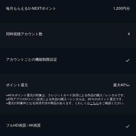
毎⽉もらえるU-NEXTポイント
1,200円分
同時視聴アカウント数
4
アカウントごとの機能制限設定
ポイント還元
最⼤40%
※
※
40％ポイント還元の対象は、クレジットカード決済による作品の購入 / レンタルです。
※
iOSアプリのUコイン決済による作品の購入 / レンタルは、20％のポイント還元です。
※
還元の対象外となる決済方法や商品があります。くわしくは
こちら
をご確認ください。
フルHD画質 / 4K画質