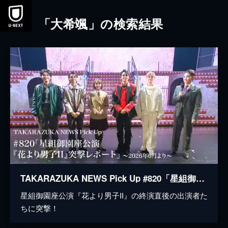
本文へスキップ
「大希颯」の検索結果
TAKARAZUKA NEWS Pick Up #820「星組御園座公演『花より男子II』突撃レポート」～2026年6月より～
星組御園座公演『花より男子II』の終演直後の出演者た
ちに突撃！