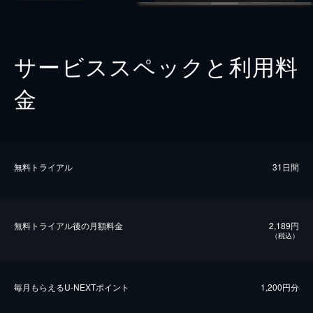
サービススペックと利用料
金
無料トライアル
31日間
無料トライアル後の⽉額料金
2,189円
（税込）
毎⽉もらえるU-NEXTポイント
1,200円分