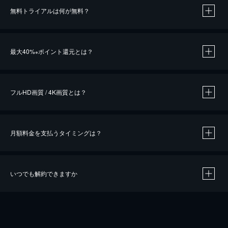
無料トライアルは何が無料？
※
最大40%
ポイント還元とは？
※
※
作品によって必要なポイントが異なります。
フルHD画質 / 4K画質とは？
月額料金を支払うタイミングは？
※
40％ポイント還元の対象は、クレジットカード決済による作品の購入 / レンタルです。
※
iOSアプリのUコイン決済による作品の購入 / レンタルは、20％のポイント還元です。
※
還元の対象外となる決済方法や商品があります。くわしくは
こちら
をご確認ください。
いつでも解約できますか