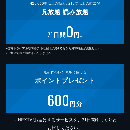
420,000
本以上の動画 /
210
誌以上の雑誌が
見放題
読み放題
0
31
日間
円
※
※無料トライアル期間終了日の翌日が属する月から月額料金が発生します。
※日割りでのご請求はいたしません。
最新作の
レンタルに使える
ポイント
プレゼント
600
円分
U-NEXTがお届けするサービスを、31日間ゆっくりと
お試しください。