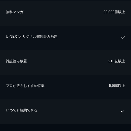
無料マンガ
20,000冊以上
U-NEXTオリジナル書籍読み放題
雑誌読み放題
210誌以上
プロが選ぶおすすめ特集
5,000以上
いつでも解約できる