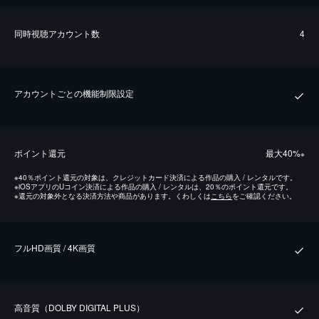
同時視聴アカウント数
4
アカウントごとの機能制限設定
ポイント還元
最⼤40%
※
※
40％ポイント還元の対象は、クレジットカード決済による作品の購入 / レンタルです。
※
iOSアプリのUコイン決済による作品の購入 / レンタルは、20％のポイント還元です。
※
還元の対象外となる決済方法や商品があります。くわしくは
こちら
をご確認ください。
フルHD画質 / 4K画質
⾼⾳質（DOLBY DIGITAL PLUS）