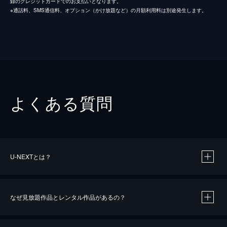
録のクレジットカードでのお支払いとなります。
※通話料、SMS通信料、オプション（かけ放題など）の月額利用料は別途発生します。
よくある質問
U-NEXTとは？
なぜ見放題作品とレンタル作品があるの？