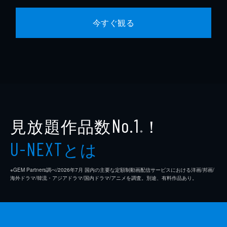
今すぐ観る
見放題作品数
！
No.1
※
とは
U-NEXT
※GEM Partners調べ/2026年7⽉ 国内の主要な定額制動画配信サービスにおける洋画/邦画/
海外ドラマ/韓流・アジアドラマ/国内ドラマ/アニメを調査。別途、有料作品あり。