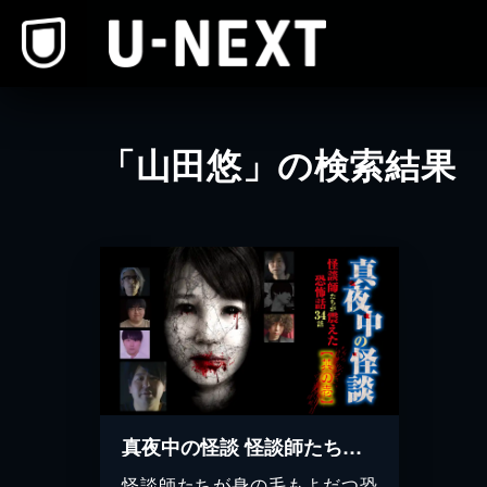
本文へスキップ
「山田悠」の検索結果
真夜中の怪談 怪談師たちが震えた恐怖話 34話 其の壱
怪談師たちが身の毛もよだつ恐