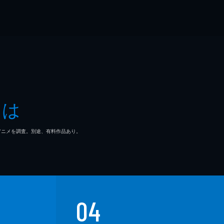
とは
マ/アニメを調査。別途、有料作品あり。
04