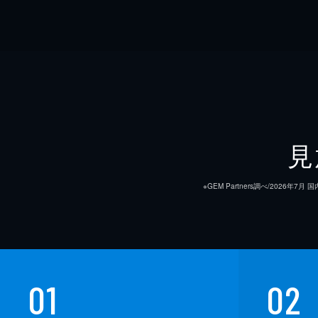
見
※GEM Partners調べ/20
01
02