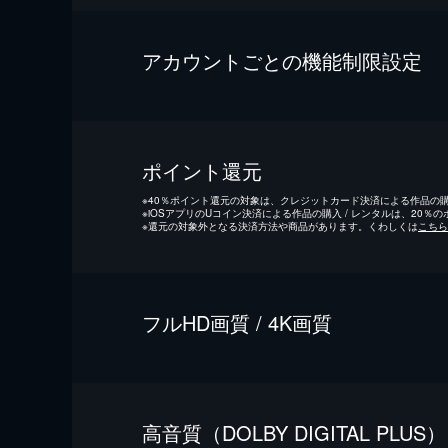
アカウントごとの機能制限設定
ポイント還元
※
40％ポイント還元の対象は、クレジットカード決済による作品の購入
※
iOSアプリのUコイン決済による作品の購入 / レンタルは、20％
※
還元の対象外となる決済方法や商品があります。くわしくは
こちら
フルHD画質 / 4K画質
⾼⾳質（DOLBY DIGITAL PLUS）