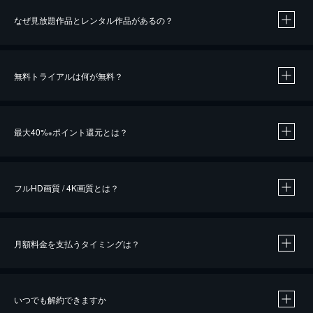
なぜ見放題作品とレンタル作品があるの？
無料トライアルは何が無料？
※
最大40%
ポイント還元とは？
※
※
作品によって必要なポイントが異なります。
フルHD画質 / 4K画質とは？
月額料金を支払うタイミングは？
※
40％ポイント還元の対象は、クレジットカード決済による作品の購入 / レンタルです。
※
iOSアプリのUコイン決済による作品の購入 / レンタルは、20％のポイント還元です。
※
還元の対象外となる決済方法や商品があります。くわしくは
こちら
をご確認ください。
いつでも解約できますか