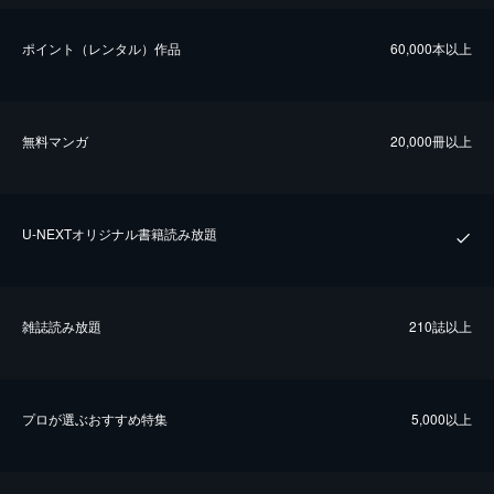
ポイント（レンタル）作品
60,000本以上
無料マンガ
20,000冊以上
U-NEXTオリジナル書籍読み放題
雑誌読み放題
210誌以上
プロが選ぶおすすめ特集
5,000以上