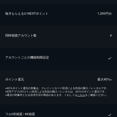
毎⽉もらえるU-NEXTポイント
1,200円分
同時視聴アカウント数
4
アカウントごとの機能制限設定
ポイント還元
最⼤40%
※
※
40％ポイント還元の対象は、クレジットカード決済による作品の購入 / レンタルです。
※
iOSアプリのUコイン決済による作品の購入 / レンタルは、20％のポイント還元です。
※
還元の対象外となる決済方法や商品があります。くわしくは
こちら
をご確認ください。
フルHD画質 / 4K画質