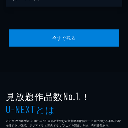
今すぐ観る
見放題作品数
！
No.1
※
とは
U-NEXT
※GEM Partners調べ/2026年7⽉ 国内の主要な定額制動画配信サービスにおける洋画/邦画/
海外ドラマ/韓流・アジアドラマ/国内ドラマ/アニメを調査。別途、有料作品あり。