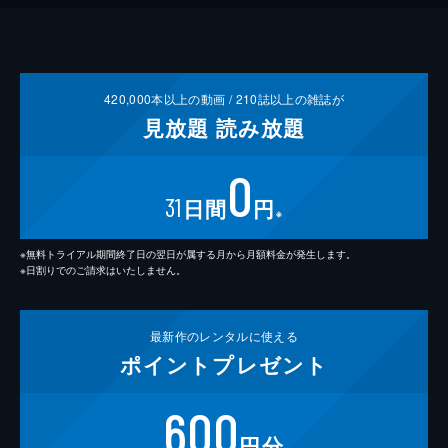
420,000
本以上の動画 /
210
誌以上の雑誌が
見放題
読み放題
0
31
日間
円
※
※無料トライアル期間終了日の翌日が属する月から月額料金が発生します。
※日割りでのご請求はいたしません。
最新作の
レンタルに使える
ポイント
プレゼント
600
円分