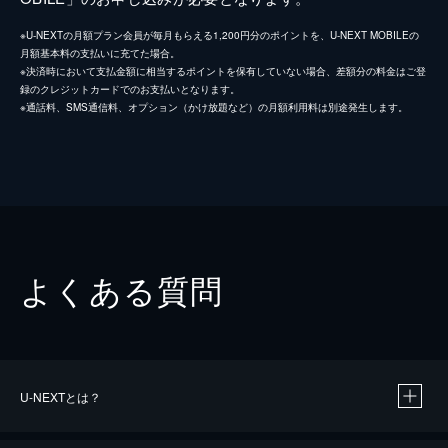
※U-NEXTの月額プラン会員が毎月もらえる1,200円分のポイントを、U-NEXT MOBILEの
月額基本料の支払いに充てた場合。
※決済時において支払金額に相当するポイントを保有していない場合、差額分の料金はご登
録のクレジットカードでのお支払いとなります。
※通話料、SMS通信料、オプション（かけ放題など）の月額利用料は別途発生します。
よくある質問
U-NEXTとは？